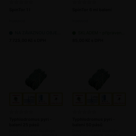
SpinTor 1 l
SpinTor 6 ml balení
Insekticid
Insekticid
NA ZÁVAZNOU OBJEDNÁVKU
SKLADEM - připraveno k odeslání
7 725,00 Kč s DPH
85,00 Kč s DPH
Typhlodromus pyri -
Typhlodromus pyri -
balení 25 pásů
balení 50 pásů
Dravý roztoč proti škodlivým
Dravý roztoč proti škodlivým
roztočům v sadech, vinicích a
roztočům v sadech, vinicích a