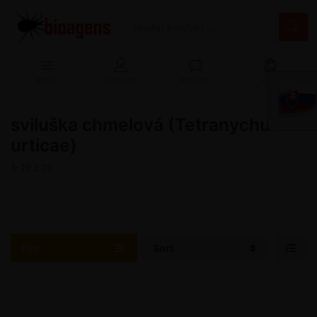
Menu
Přihlášení
Porovnat
Košík
sviluška chmelová (Tetranychus
urticae)
1-19
z
19
Filtr
Sort