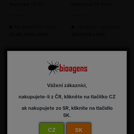
NeemAzal T/S 5 l
NeemAzal T/S 50 ml
Insekticid
Insekticid
NA ZÁVAZNOU OBJEDNÁVKU
SKLADEM - připraveno k odeslání
15 385,00 Kč s DPH
305,00 Kč s DPH
Vážení zákazníci,
nakupujete-li z ČR, klikněte na tlačítko CZ
ak nakupujete zo SR, kliknite na tlačidlo
Neudosan - přípravek
Neudosan 10 l
SK.
proti škůdcům 250 ml
Insekticid, akaricid
Biologický insekticid, akaricid
CZ
SK