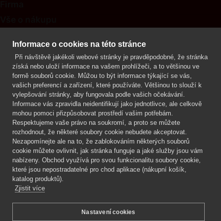
Firma
Vše o nákupu
Kontakt
Informace o cookies na této stránce
Při návštěvě jakékoli webové stránky je pravděpodobné, že stránka
Mgr. Lenka Žáčková
získá nebo uloží informace na vašem prohlížeči, a to většinou ve
OCHRANA ROSTLIN
formě souborů cookie. Můžou to být informace týkající se vás,
+420 608 748 548
vašich preferencí a zařízení, které používáte. Většinou to slouží k
vylepšování stránky, aby fungovala podle vašich očekávání.
www.ochranarostlin.cz
Informace vás zpravidla neidentifikují jako jednotlivce, ale celkově
mohou pomoci přizpůsobovat prostředí vašim potřebám.
Respektujeme vaše právo na soukromí, a proto se můžete
rozhodnout, že některé soubory cookie nebudete akceptovat.
Nezapomínejte ale na to, že zablokováním některých souborů
cookie můžete ovlivnit, jak stránka funguje a jaké služby jsou vám
nabízeny. Obchod využívá pro svou funkcionalitu soubory cookie,
které jsou nepostradatelné pro chod aplikace (nákupní košík,
katalog produktů).
Zjistit více
Nastavení cookies
Mgr. Lenka Žáčková,
OCHRANA ROSTLIN