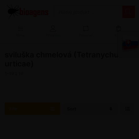
Menu
Přihlášení
Porovnat
Košík
sviluška chmelová (Tetranychus
urticae)
1-19
z
19
Filtr
Sort