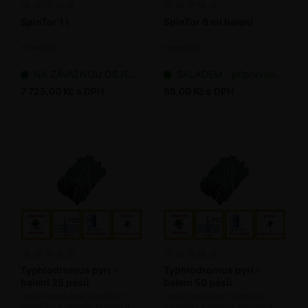
SpinTor 1 l
SpinTor 6 ml balení
Insekticid
Insekticid
NA ZÁVAZNOU OBJEDNÁVKU
SKLADEM - připraveno k odeslání
7 725,00 Kč s DPH
85,00 Kč s DPH
Typhlodromus pyri -
Typhlodromus pyri -
balení 25 pásů
balení 50 pásů
Dravý roztoč proti škodlivým
Dravý roztoč proti škodlivým
roztočům v sadech, vinicích a
roztočům v sadech, vinicích a