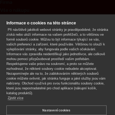
Firma
Vše o nákupu
Kontakt
Informace o cookies na této stránce
Při návštěvě jakékoli webové stránky je pravděpodobné, že stránka
Mgr. Lenka Žáčková
získá nebo uloží informace na vašem prohlížeči, a to většinou ve
OCHRANA ROSTLIN
formě souborů cookie. Můžou to být informace týkající se vás,
+420 608 748 548
vašich preferencí a zařízení, které používáte. Většinou to slouží k
vylepšování stránky, aby fungovala podle vašich očekávání.
www.ochranarostlin.cz
Informace vás zpravidla neidentifikují jako jednotlivce, ale celkově
mohou pomoci přizpůsobovat prostředí vašim potřebám.
Respektujeme vaše právo na soukromí, a proto se můžete
rozhodnout, že některé soubory cookie nebudete akceptovat.
Nezapomínejte ale na to, že zablokováním některých souborů
cookie můžete ovlivnit, jak stránka funguje a jaké služby jsou vám
nabízeny. Obchod využívá pro svou funkcionalitu soubory cookie,
které jsou nepostradatelné pro chod aplikace (nákupní košík,
katalog produktů).
Zjistit více
Nastavení cookies
Mgr. Lenka Žáčková,
OCHRANA ROSTLIN