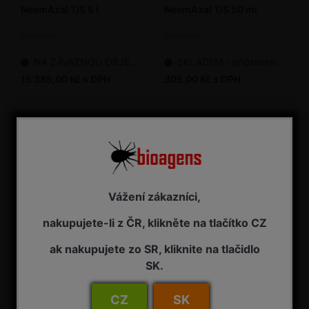
NeemAzal T/S 5 l
NeemAzal T/S 50 ml
Insekticid
Insekticid
NA ZÁVAZNOU OBJEDNÁVKU
SKLADEM - připraveno k odeslání
15 385,00 Kč s DPH
305,00 Kč s DPH
Vážení zákazníci,
nakupujete-li z ČR, klikněte na tlačítko CZ
ak nakupujete zo SR, kliknite na tlačidlo
Neudosan - přípravek
Neudosan 10 l
SK.
proti škůdcům 250 ml
Insekticid, akaricid
Biologický insekticid, akaricid
CZ
SK