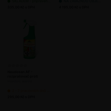
SKLADEM - připraveno k odeslání
NA ZÁVAZNOU OBJEDNÁVKU
335,00 Kč s DPH
4 195,00 Kč s DPH
Neudosan AF -
rozprašovač proti
škůdcům 250 ml
Insekticid, akaricid
2 - 7 pracovních dnů od objednání
295,00 Kč s DPH