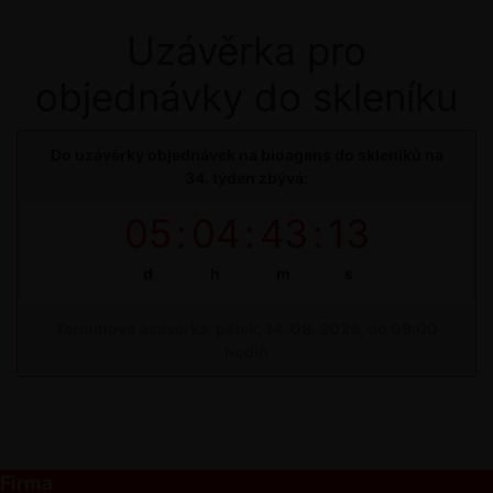
Uzávěrka pro
objednávky do skleníku
Do uzávěrky objednávek na bioagens do skleníků na
34. týden zbývá:
05
:
04
:
43
:
12
d
h
m
s
Termínová uzávěrka: pátek, 14. 08. 2026, do 09:00
hodin
Firma