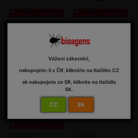
NeemAzal T/S 1 l
NeemAzal T/S 2,5 l
Insekticid
Insekticid
NA ZÁVAZNOU OBJEDNÁVKU
NA ZÁVAZNOU OBJEDNÁVKU
Vážení zákazníci,
3 485,00 Kč s DPH
7 725,00 Kč s DPH
nakupujete-li z ČR, klikněte na tlačítko CZ
ak nakupujete zo SR, kliknite na tlačidlo
SK.
CZ
SK