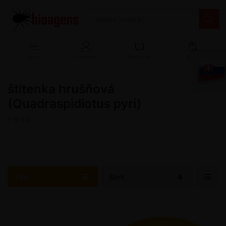
Menu
Přihlášení
Porovnat
Košík
štítenka hrušňová
(Quadraspidiotus pyri)
1-9
z
9
Filtr
Sort