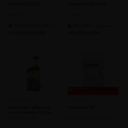
NeemAzal T/S 5 l
NeemAzal T/S 50 ml
Insekticid
Insekticid
NA ZÁVAZNOU OBJEDNÁVKU
SKLADEM - připraveno k odeslání
15 385,00 Kč s DPH
305,00 Kč s DPH
Neudosan - přípravek
Neudosan 10 l
proti škůdcům 250 ml
Insekticid, akaricid
Biologický insekticid, akaricid