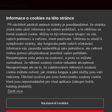
Vše o nákupu
Kontakt
Informace o cookies na této stránce
Při návštěvě jakékoli webové stránky je pravděpodobné, že stránka
Mgr. Lenka Žáčková
získá nebo uloží informace na vašem prohlížeči, a to většinou ve
OCHRANA ROSTLIN
formě souborů cookie. Můžou to být informace týkající se vás,
+420 608 748 548
vašich preferencí a zařízení, které používáte. Většinou to slouží k
vylepšování stránky, aby fungovala podle vašich očekávání.
www.ochranarostlin.cz
Informace vás zpravidla neidentifikují jako jednotlivce, ale celkově
mohou pomoci přizpůsobovat prostředí vašim potřebám.
Respektujeme vaše právo na soukromí, a proto se můžete
rozhodnout, že některé soubory cookie nebudete akceptovat.
Nezapomínejte ale na to, že zablokováním některých souborů
cookie můžete ovlivnit, jak stránka funguje a jaké služby jsou vám
nabízeny. Obchod využívá pro svou funkcionalitu soubory cookie,
které jsou nepostradatelné pro chod aplikace (nákupní košík,
katalog produktů).
Zjistit více
Nastavení cookies
Mgr. Lenka Žáčková,
OCHRANA ROSTLIN
Copyright © 2026 BIOAGENS - biologická ochrana rostlin.