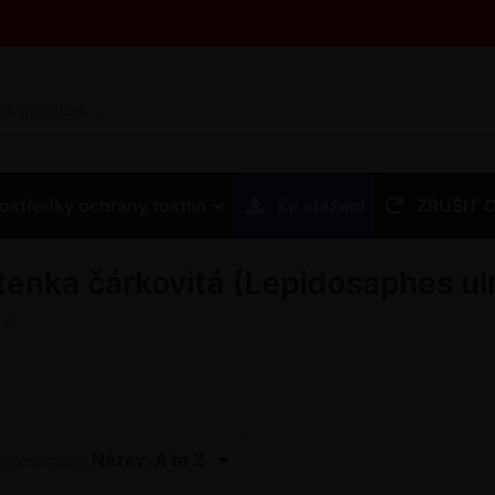
ostředky ochrany rostlin
Ke stažení
ZRUŠIT 
ítenka čárkovitá (Lepidosaphes ul
z
9
Název: A to Z
řazeno podle