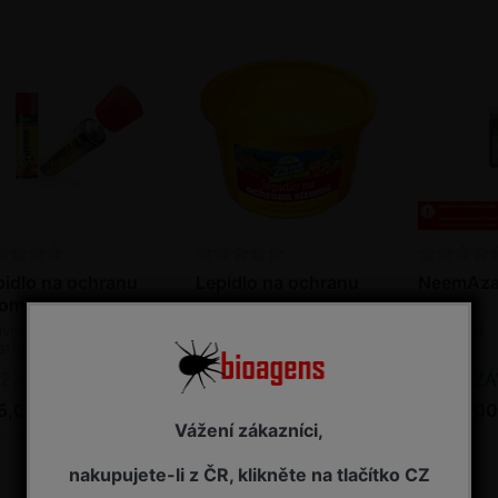
pidlo na ochranu
Lepidlo na ochranu
NeemAzal 
romů (sprej) 400
stromů 250 ml
ivní pomocný
Pasivní pomocný
Insekticid
středek - lepidlo na
prostředek - lepidlo na
yz
hmyz
2 - 7 pracovních dnů od objednání
2 - 7 pracovních dnů od objednání
NA ZÁVAZ
5,00 Kč s DPH
195,00 Kč s DPH
3 485,00
Vážení zákazníci,
nakupujete-li z ČR, klikněte na tlačítko CZ