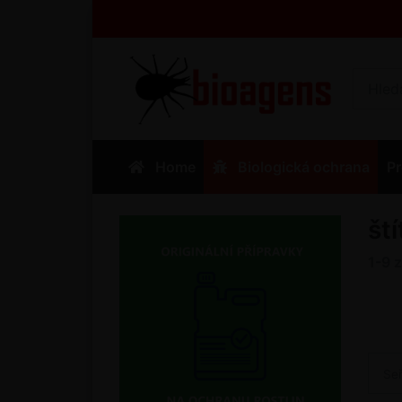
Home
Biologická ochrana
Pr
št
1-9
Se