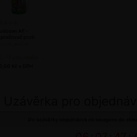
udosan AF -
zprašovač proti
ůdcům 250 ml
kticid, akaricid
2 - 7 pracovních dnů od objednání
5,00 Kč s DPH
Uzávěrka pro objednáv
Do uzávěrky objednávek na bioagens do sklen
06
:
07
:
47
: