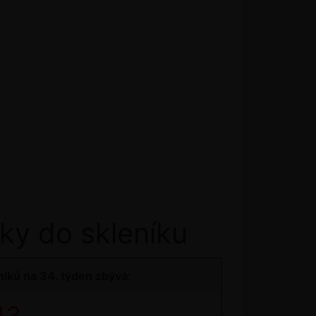
ky do skleníku
íků na 34. týden zbývá:
43