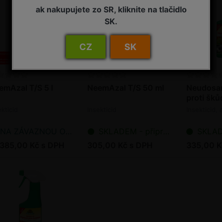
ak nakupujete zo SR, kliknite na tlačidlo
SK.
CZ
SK
emAzal T/S 5 l
NeemAzal T/S 50 ml
Neudosan
proti šk
ekticid
Insekticid
Insekticid, 
NA ZÁVAZNOU OBJEDNÁVKU
SKLADEM - připraveno k odeslání
SKLADEM - p
 385,00 Kč s DPH
305,00 Kč s DPH
335,00 K