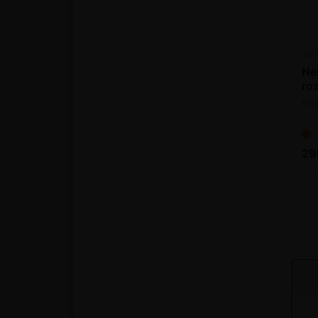
Ne
ro
šk
Inse
29