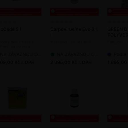
ocCade 5 l
Carpovirusine Evo 2 1
GREEN D
l
POLYVER
PROFI
ocný prostředek k
Insekticid - biopreparát
Fungicid - 
tření ran po řezu
NA ZÁVAZNOU OBJEDNÁVKU
NA ZÁVAZNOU OBJEDNÁVKU
Podle ve
769,00 Kč s DPH
2 395,00 Kč s DPH
1 695,00