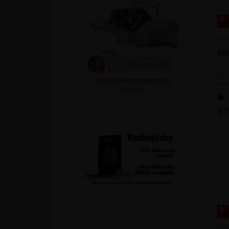
Bl
Pom
oše
5 