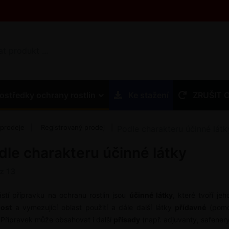
ostředky ochrany rostlin
Ke stažení
ZRUŠIT 
 prodeje
Registrovaný prodej
Podle charakteru účinné látk
dle charakteru účinné látky
z
13
stí přípravku na ochranu rostlin jsou
účinné látky
, které tvoří je
nost
a vymezující oblast použití a dále další látky
přídavné
(pom
. Přípravek může obsahovat i další
přísady
(např. adjuvanty, safenery 