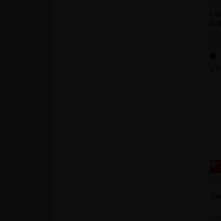
Lep
bal
Ins
bakt
thu
1 
Ta
Fun