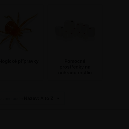
ologické přípravky
Pomocné
prostředky na
ochranu rostlin
Název: A to Z
řazeno podle