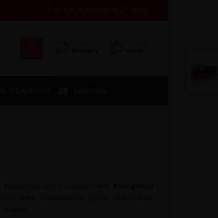
AKTUÁLNÍ INFORMACE
BLOG
Porovnat
Nákupní
Produkty
Košík
OBJEDNÁVKU
Kontakty
y
ho podstatnou složku určující i jeho
biologickou
ocné)
látky
(rozpouštědla, plnidla, stabilizátory
a další).