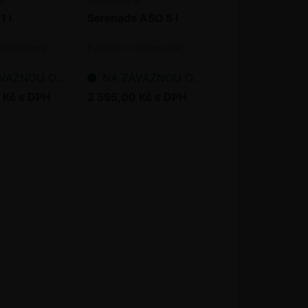
1 l
Serenade ASO 5 l
 biopreparát
Fungicid - biopreparát
NOU OBJEDNÁVKU
NA ZÁVAZNOU OBJEDNÁVKU
 Kč s DPH
2 595,00 Kč s DPH