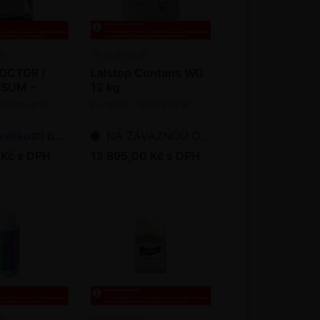
OCTOR /
Lalstop Contans WG
SUM -
12 kg
biopreparát
Fungicid - biopreparát
likosti balení
NA ZÁVAZNOU OBJEDNÁVKU
 Kč s DPH
12 895,00 Kč s DPH