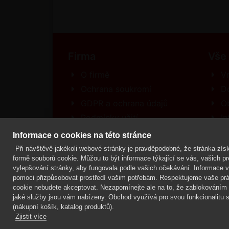
Firma
Vše
O firmě
Vr
Ochrana soukromí
D
GDPR a ochrana údajů
O
Podmínky užití
In
Kontakt
R
Informace o cookies na této stránce
Při návštěvě jakékoli webové stránky je pravděpodobné, že stránka získ
formě souborů cookie. Můžou to být informace týkající se vás, vašich pre
vylepšování stránky, aby fungovala podle vašich očekávání. Informace vás
Mgr. Lenka Žáčková,
OCHRANA ROSTLIN
pomoci přizpůsobovat prostředí vašim potřebám. Respektujeme vaše prá
cookie nebudete akceptovat. Nezapomínejte ale na to, že zablokováním n
jaké služby jsou vám nabízeny. Obchod využívá pro svou funkcionalitu s
(nákupní košík, katalog produktů).
Zjistit více