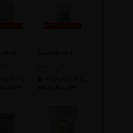
in K 20 l
Aqua Vitrin K 5 l
mocný
Pasivní pomocný
prostředek
NOU OBJEDNÁVKU
NA ZÁVAZNOU OBJEDNÁVKU
 Kč s DPH
995,00 Kč s DPH