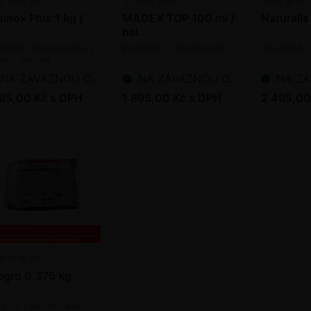
inox Plus 1 kg /
MADEX TOP 100 ml /
Naturalis 
.
bal.
ekticid - biopreparát, s
Insekticid - biopreparát
Insekticid -
erií Bacillus
ringiensis
NA ZÁVAZNOU OBJEDNÁVKU
NA ZÁVAZNOU OBJEDNÁVKU
NA ZÁVAZ
795,00 Kč s DPH
1 895,00 Kč s DPH
2 495,00
egro 0,375 kg
gicid - biopreparát