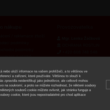
 o nákupu
Provozovatelka
ácení / reklamace zboží
Mgr. Lenka Žáčková
odací podmínky
OCHRANA ROSTLIN
bchodní podmínky
+420 608 748 548
formace o platbě
www.ochranarostlin.cz
eklamační řád
á nebo uloží informace na vašem prohlížeči, a to většinou ve
ferencí a zařízení, které používáte. Většinou to slouží k
 zpravidla neidentifikují jako jednotlivce, ale celkově mohou
Copyright ©
vo na soukromí, a proto se můžete rozhodnout, že některé soubory
ěkterých souborů cookie můžete ovlivnit, jak stránka funguje a
oubory cookie, které jsou nepostradatelné pro chod aplikace