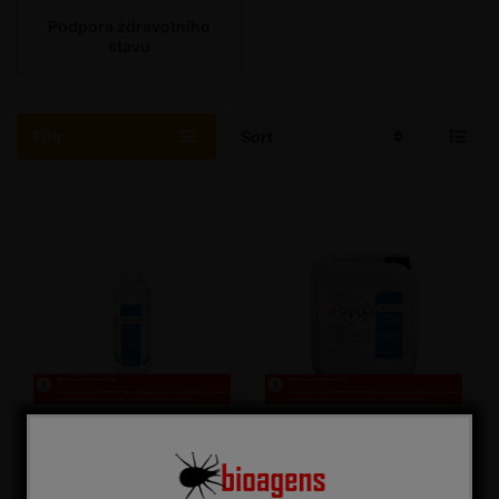
Podpora zdravotního
stavu
Filtr
Sort
Altela 1 l
Altela 5 l
Pasivní pomocný prostředek
Pasivní pomocný prostředek pro