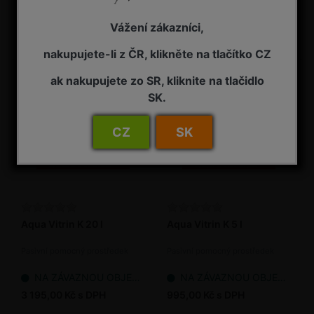
podporu zdravotního stavu
rostlin
NA ZÁVAZNOU OBJEDNÁVKU
NA ZÁVAZNOU OBJEDNÁVKU
Vážení zákazníci,
1 995,00 Kč s DPH
9 355,00 Kč s DPH
nakupujete-li z ČR, klikněte na tlačítko CZ
ak nakupujete zo SR, kliknite na tlačidlo
SK.
CZ
SK
Aqua Vitrin K 20 l
Aqua Vitrin K 5 l
Pasivní pomocný prostředek
Pasivní pomocný prostředek
NA ZÁVAZNOU OBJEDNÁVKU
NA ZÁVAZNOU OBJEDNÁVKU
3 195,00 Kč s DPH
995,00 Kč s DPH