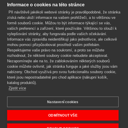
Kontakt
Informace o cookies na této stránce
Při návštěvě jakékoli webové stránky je pravděpodobné, že stránka
Mgr. Lenka Žáčková
získá nebo uloží informace na vašem prohlížeči, a to většinou ve
OCHRANA ROSTLIN
formě souborů cookie. Můžou to být informace týkající se vás,
+420 608 748 548
vašich preferencí a zařízení, které používáte. Většinou to slouží k
vylepšování stránky, aby fungovala podle vašich očekávání.
www.ochranarostlin.cz
Informace vás zpravidla neidentifikují jako jednotlivce, ale celkově
mohou pomoci přizpůsobovat prostředí vašim potřebám.
Respektujeme vaše právo na soukromí, a proto se můžete
rozhodnout, že některé soubory cookie nebudete akceptovat.
Nezapomínejte ale na to, že zablokováním některých souborů
cookie můžete ovlivnit, jak stránka funguje a jaké služby jsou vám
nabízeny. Obchod využívá pro svou funkcionalitu soubory cookie,
které jsou nepostradatelné pro chod aplikace (nákupní košík,
katalog produktů).
Zjistit více
Nastavení cookies
Mgr. Lenka Žáčková,
OCHRANA ROSTLIN
Copyright © 2026 BIOAGENS - biologická ochrana rostlin.
ODMÍTNOUT VŠE