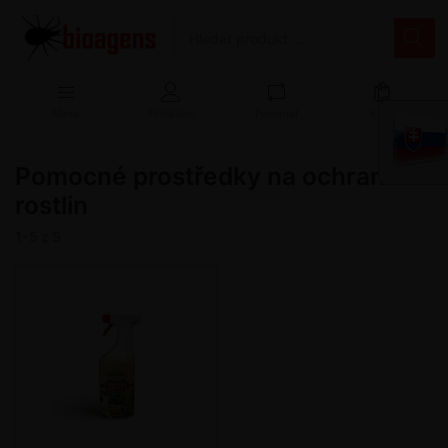
Menu
Přihlášení
Porovnat
Košík
Pomocné prostředky na ochranu
rostlin
1-5
z
5