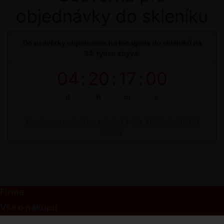
objednávky do skleníku
Do uzávěrky objednávek na bioagens do skleníků na
34. týden zbývá:
04
:
20
:
17
:
00
d
h
m
s
Termínová uzávěrka: pátek, 14. 08. 2026, do 09:00
hodin
Firma
Vše o nákupu