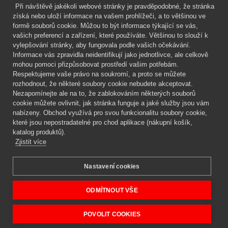
Při návštěvě jakékoli webové stránky je pravděpodobné, že stránka
Mgr. Lenka Žáčková
získá nebo uloží informace na vašem prohlížeči, a to většinou ve
OCHRANA ROSTLIN
formě souborů cookie. Můžou to být informace týkající se vás,
+420 608 748 548
vašich preferencí a zařízení, které používáte. Většinou to slouží k
vylepšování stránky, aby fungovala podle vašich očekávání.
www.ochranarostlin.cz
Informace vás zpravidla neidentifikují jako jednotlivce, ale celkově
mohou pomoci přizpůsobovat prostředí vašim potřebám.
Respektujeme vaše právo na soukromí, a proto se můžete
rozhodnout, že některé soubory cookie nebudete akceptovat.
Nezapomínejte ale na to, že zablokováním některých souborů
cookie můžete ovlivnit, jak stránka funguje a jaké služby jsou vám
nabízeny. Obchod využívá pro svou funkcionalitu soubory cookie,
které jsou nepostradatelné pro chod aplikace (nákupní košík,
katalog produktů).
Zjistit více
Nastavení cookies
Mgr. Lenka Žáčková,
OCHRANA ROSTLIN
Copyright © 2026 BIOAGENS - biologická ochrana rostlin.
ODMÍTNOUT VŠE
POVOLIT COOKIES