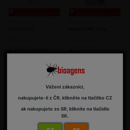
Grifon SC 5 l
Kumulus WG 25 kg
Měďnatý fungicid
Fungicid, akaricid
NENÍ K DISPOZICI
NA ZÁVAZNOU OBJEDNÁVKU
3 785,00 Kč s DPH
Vážení zákazníci,
nakupujete-li z ČR, klikněte na tlačítko CZ
ak nakupujete zo SR, kliknite na tlačidlo
SK.