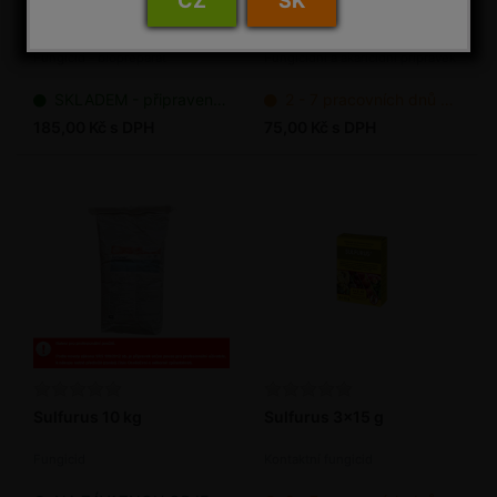
CZ
SK
Polyversum - Pythium
PROTI PADLÍ (Kumulus
oligandrum 5 g
WG) 2 x 15 g
Fungicid - biopreparát
Fungicidní a akaricidní přípravek
SKLADEM - připraveno k odeslání
2 - 7 pracovních dnů od objednání
185,00 Kč s DPH
75,00 Kč s DPH
Sulfurus 10 kg
Sulfurus 3x15 g
Fungicid
Kontaktní fungicid