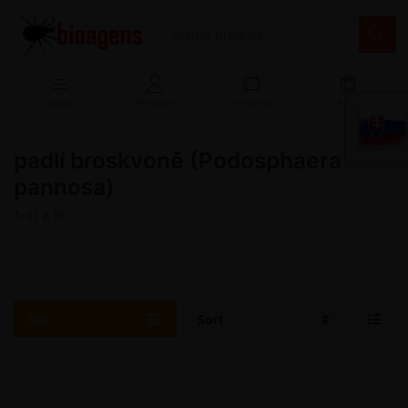
Menu
Přihlášení
Porovnat
Košík
padlí broskvoně (Podosphaera
pannosa)
1-11
z
11
Filtr
Sort