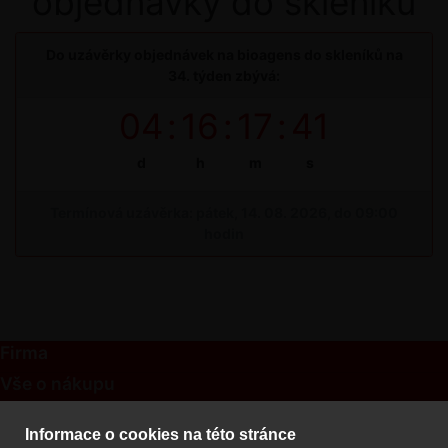
objednávky do skleníku
Do uzávěrky objednávek na bioagens do skleníků na
34. týden zbývá:
04
:
16
:
17
:
40
d
h
m
s
Termínová uzávěrka: pátek, 14. 08. 2026, do 09:00
hodin
Firma
Vše o nákupu
Kontakt
Informace o cookies na této stránce