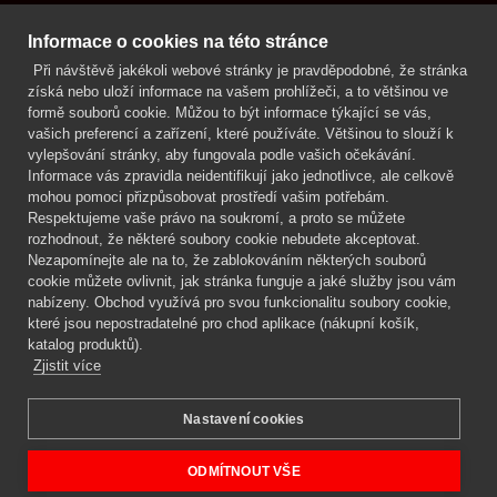
Kontakt
Informace o cookies na této stránce
Při návštěvě jakékoli webové stránky je pravděpodobné, že stránka
Mgr. Lenka Žáčková
získá nebo uloží informace na vašem prohlížeči, a to většinou ve
OCHRANA ROSTLIN
formě souborů cookie. Můžou to být informace týkající se vás,
+420 608 748 548
vašich preferencí a zařízení, které používáte. Většinou to slouží k
vylepšování stránky, aby fungovala podle vašich očekávání.
www.ochranarostlin.cz
Informace vás zpravidla neidentifikují jako jednotlivce, ale celkově
mohou pomoci přizpůsobovat prostředí vašim potřebám.
Respektujeme vaše právo na soukromí, a proto se můžete
rozhodnout, že některé soubory cookie nebudete akceptovat.
Nezapomínejte ale na to, že zablokováním některých souborů
cookie můžete ovlivnit, jak stránka funguje a jaké služby jsou vám
nabízeny. Obchod využívá pro svou funkcionalitu soubory cookie,
které jsou nepostradatelné pro chod aplikace (nákupní košík,
katalog produktů).
Zjistit více
Nastavení cookies
Mgr. Lenka Žáčková,
OCHRANA ROSTLIN
Copyright © 2026 BIOAGENS - biologická ochrana rostlin.
ODMÍTNOUT VŠE