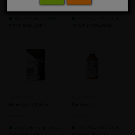
Insekticid
Insekticid
NA ZÁVAZNOU OBJEDNÁVKU
NA ZÁVAZNOU OBJEDNÁVKU
7 725,00 Kč s DPH
15 385,00 Kč s DPH
NeemAzal T/S 50 ml
SpinTor 1 l
Insekticid
Insekticid
SKLADEM - připraveno k odeslání
NA ZÁVAZNOU OBJEDNÁVKU
305,00 Kč s DPH
7 725,00 Kč s DPH