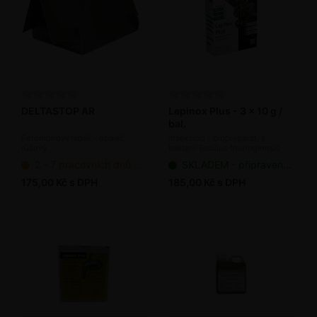
DELTASTOP AR
Lepinox Plus - 3 x 10 g /
bal.
Feromonový lapák - obaleč
Insekticid - biopreparát, s
růžový
bakterií Bacillus thuringiensis
2 - 7 pracovních dnů od objednání
SKLADEM - připraveno k odeslání
175,00 Kč s DPH
185,00 Kč s DPH