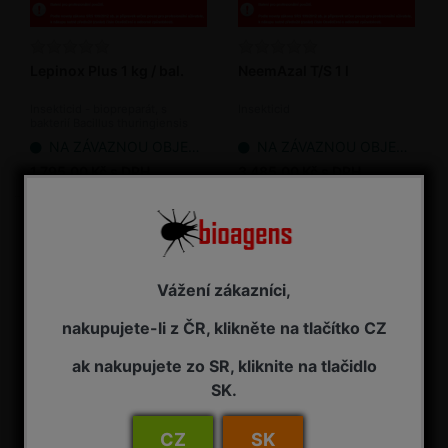
Lepinox Plus 1 kg / bal.
NeemAzal T/S 1 l
Insekticid - biopreparát, s
Insekticid
bakterií Bacillus thuringiensis
NA ZÁVAZNOU OBJEDNÁVKU
NA ZÁVAZNOU OBJEDNÁVKU
1 795,00 Kč s DPH
3 485,00 Kč s DPH
Vážení zákazníci,
nakupujete-li z ČR, klikněte na tlačítko CZ
ak nakupujete zo SR, kliknite na tlačidlo
SK.
NeemAzal T/S 2,5 l
NeemAzal T/S 5 l
CZ
SK