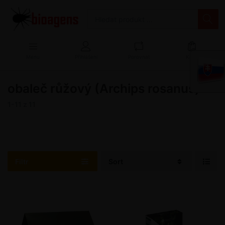
Menu
Přihlášení
Porovnat
Košík
obaleč růžový (Archips rosanus)
1-11
z
11
Filtr
Sort