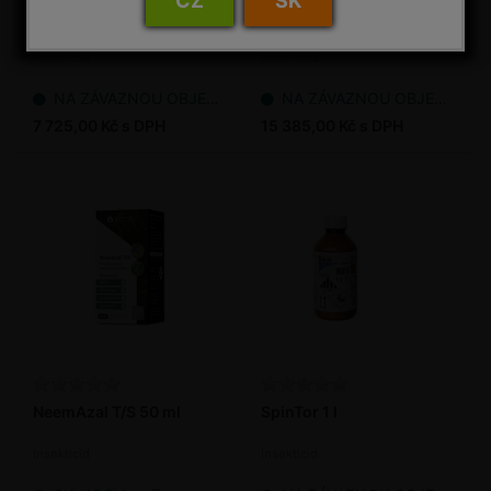
CZ
SK
NeemAzal T/S 2,5 l
NeemAzal T/S 5 l
Insekticid
Insekticid
NA ZÁVAZNOU OBJEDNÁVKU
NA ZÁVAZNOU OBJEDNÁVKU
7 725,00 Kč s DPH
15 385,00 Kč s DPH
NeemAzal T/S 50 ml
SpinTor 1 l
Insekticid
Insekticid