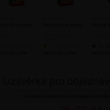
inTor 25 ml balení
SpinTor 50 ml balení
SpinTor 6
ekticid
Přírodní insekticidní
Insekticid
přípravek
2 - 7 pracovních dnů od objednání
2 - 7 pracovních dnů od objednání
SKLADEM - p
5,00 Kč s DPH
495,00 Kč s DPH
85,00 Kč
Uzávěrka pro objednáv
Do uzávěrky objednávek na bioagens do sklen
06
:
02
:
04
: