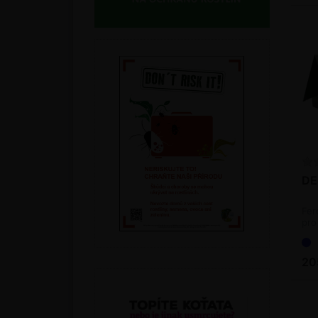
DE
Fer
pro
ryb
20