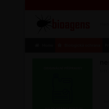
Home
Biologická ochrana
Pr
ne
1-11
Se