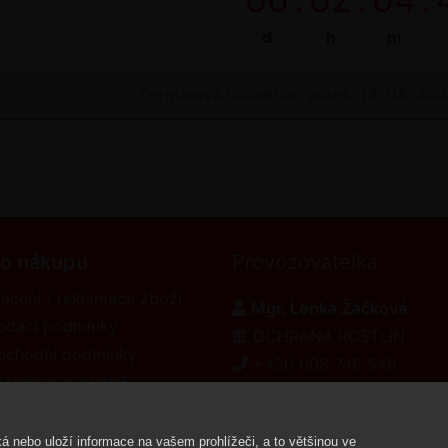
d
h
m
Termínová uzávěrka: pátek, 14. 08. 20
 o nákupu
Provozovatelka
ácení / reklamace zboží
Mgr. Lenka Žáčková
odací podmínky
OCHRANA ROSTLIN
bchodní podmínky
+420 608 748 548
formace o platbě
www.ochranarostlin.cz
eklamační řád
á nebo uloží informace na vašem prohlížeči, a to většinou ve