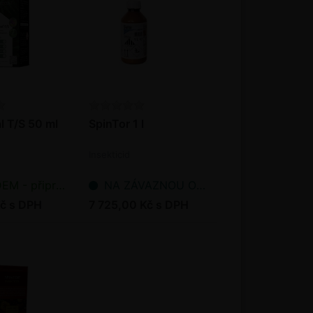
 T/S 50 ml
SpinTor 1 l
Insekticid
řipraveno k odeslání
NA ZÁVAZNOU OBJEDNÁVKU
č s DPH
7 725,00 Kč s DPH