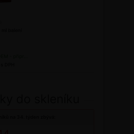
 ml balení
řipraveno k odeslání
 s DPH
ky do skleníku
íků na 34. týden zbývá:
43