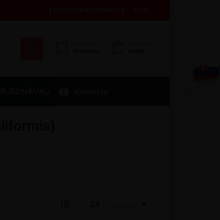
AKTUÁLNÍ INFORMACE
BLOG
Porovnat
Nákupní
Produkty
Košík
OBJEDNÁVKU
Kontakty
liformis)
24
na stránku