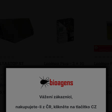
LTASTOP ST
Lepinox Plus - 3 x 10
Lepinox P
g / bal.
bal.
omonový lapák - sada
Insekticid - biopreparát, s
Insekticid -
 odchyt nesytka
bakterií Bacillus
bakterií Bac
ízová
thuringiensis
thuringiens
Podle typu lapáku
SKLADEM - připraveno k odeslání
NA ZÁVAZ
5,00 Kč s DPH
185,00 Kč s DPH
1 795,00
Vážení zákazníci,
nakupujete-li z ČR, klikněte na tlačítko CZ