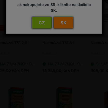
ak nakupujete zo SR, kliknite na tlačidlo
SK.
CZ
SK
emAzal T/S 2,5 l
NeemAzal T/S 5 l
NeemAzal
ekticid
Insekticid
Insekticid
NA ZÁVAZNOU OBJEDNÁVKU
NA ZÁVAZNOU OBJEDNÁVKU
SKLADEM - p
725,00 Kč s DPH
15 385,00 Kč s DPH
305,00 K