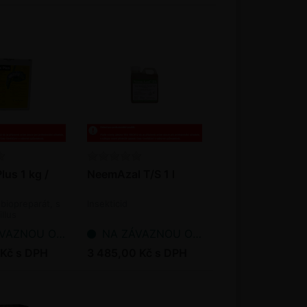
lus 1 kg /
NeemAzal T/S 1 l
 biopreparát, s
Insekticid
illus
is
NOU OBJEDNÁVKU
NA ZÁVAZNOU OBJEDNÁVKU
 Kč s DPH
3 485,00 Kč s DPH