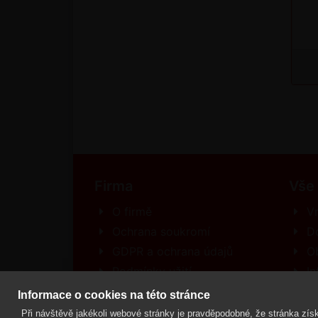
Firma
Vše
O firmě
Vr
Ochrana soukromí
D
GDPR a ochrana údajů
O
Podmínky užití
In
Kontakt
R
Informace o cookies na této stránce
Při návštěvě jakékoli webové stránky je pravděpodobné, že stránka získ