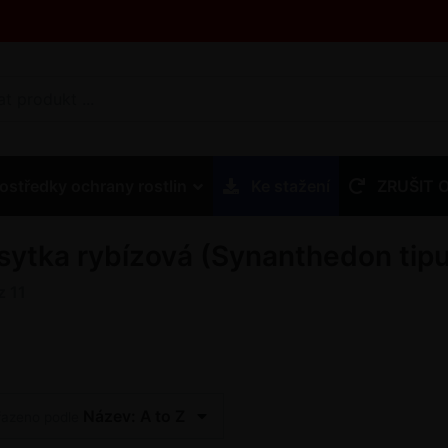
ostředky ochrany rostlin
Ke stažení
ZRUŠIT 
sytka rybízová (Synanthedon tipu
z
11
Název: A to Z
řazeno podle