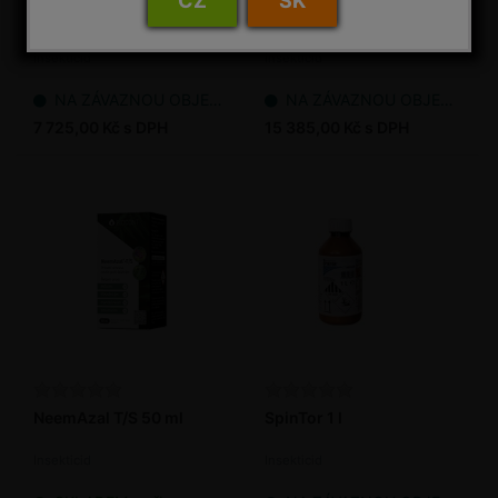
CZ
SK
NeemAzal T/S 2,5 l
NeemAzal T/S 5 l
Insekticid
Insekticid
NA ZÁVAZNOU OBJEDNÁVKU
NA ZÁVAZNOU OBJEDNÁVKU
7 725,00 Kč s DPH
15 385,00 Kč s DPH
NeemAzal T/S 50 ml
SpinTor 1 l
Insekticid
Insekticid