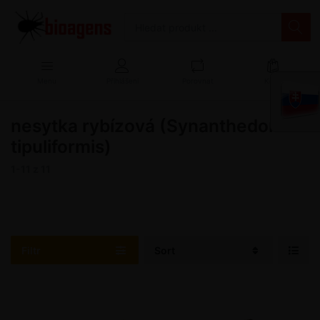
Menu
Přihlášení
Porovnat
Košík
nesytka rybízová (Synanthedon
tipuliformis)
1-11
z
11
Filtr
Sort