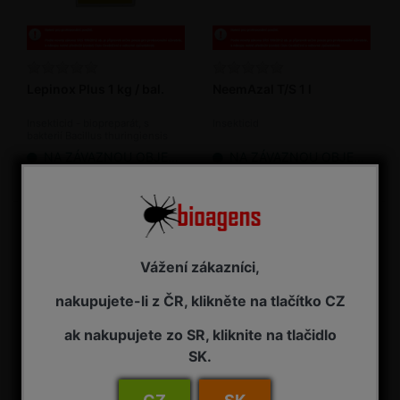
Lepinox Plus 1 kg / bal.
NeemAzal T/S 1 l
Insekticid - biopreparát, s
Insekticid
bakterií Bacillus thuringiensis
NA ZÁVAZNOU OBJEDNÁVKU
NA ZÁVAZNOU OBJEDNÁVKU
1 795,00 Kč s DPH
3 485,00 Kč s DPH
Vážení zákazníci,
nakupujete-li z ČR, klikněte na tlačítko CZ
ak nakupujete zo SR, kliknite na tlačidlo
SK.