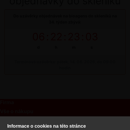
objednávky do skleníku
Do uzávěrky objednávek na bioagens do skleníků na
34. týden zbývá:
06
:
22
:
23
:
03
d
h
m
s
Termínová uzávěrka: pátek, 14. 08. 2026, do 09:00
hodin
Firma
Vše o nákupu
Kontakt
Informace o cookies na této stránce