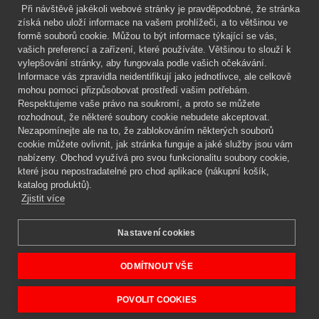
Při návštěvě jakékoli webové stránky je pravděpodobné, že stránka
Mgr. Lenka Žáčková
získá nebo uloží informace na vašem prohlížeči, a to většinou ve
OCHRANA ROSTLIN
formě souborů cookie. Můžou to být informace týkající se vás,
+420 608 748 548
vašich preferencí a zařízení, které používáte. Většinou to slouží k
vylepšování stránky, aby fungovala podle vašich očekávání.
www.ochranarostlin.cz
Informace vás zpravidla neidentifikují jako jednotlivce, ale celkově
mohou pomoci přizpůsobovat prostředí vašim potřebám.
Respektujeme vaše právo na soukromí, a proto se můžete
rozhodnout, že některé soubory cookie nebudete akceptovat.
Nezapomínejte ale na to, že zablokováním některých souborů
cookie můžete ovlivnit, jak stránka funguje a jaké služby jsou vám
nabízeny. Obchod využívá pro svou funkcionalitu soubory cookie,
které jsou nepostradatelné pro chod aplikace (nákupní košík,
katalog produktů).
Zjistit více
Nastavení cookies
Mgr. Lenka Žáčková,
OCHRANA ROSTLIN
Copyright © 2026 BIOAGENS - biologická ochrana rostlin.
ODMÍTNOUT VŠE
POVOLIT COOKIES