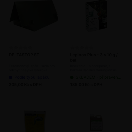
DELTASTOP ST
Lepinox Plus - 3 x 10 g /
bal.
Feromonový lapák - sada pro
Insekticid - biopreparát, s
odchyt nesytka rybízová
bakterií Bacillus thuringiensis
Podle typu lapáku
SKLADEM - připraveno k odeslání
205,00 Kč s DPH
185,00 Kč s DPH