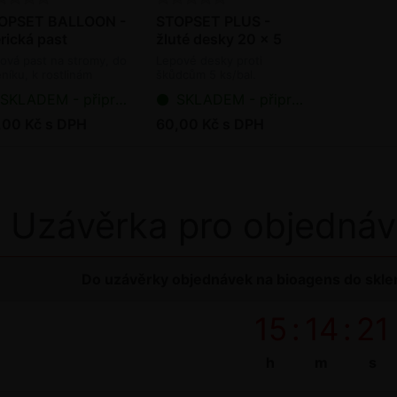
OPSET BALLOON -
STOPSET PLUS -
rická past
žluté desky 20 x 5
cm
ová past na stromy, do
Lepové desky proti
eníku, k rostlinám
škůdcům 5 ks/bal.
SKLADEM - připraveno k odeslání
SKLADEM - připraveno k odeslání
,00 Kč s DPH
60,00 Kč s DPH
Uzávěrka pro objednáv
Do uzávěrky objednávek na bioagens do sklen
15
:
14
:
21
h
m
s