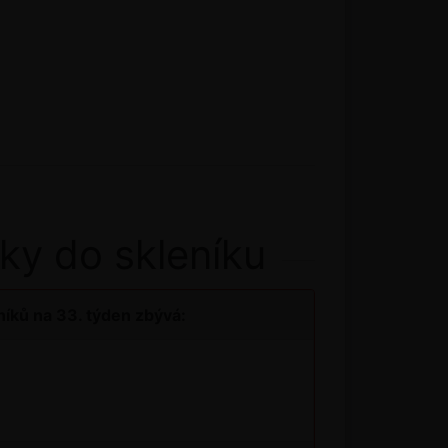
ky do skleníku
íků na 33. týden zbývá: