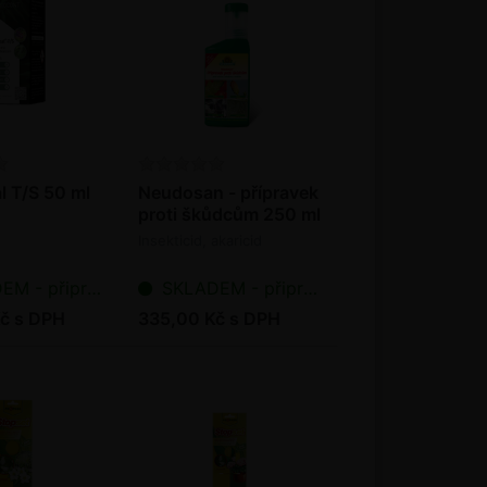
 T/S 50 ml
Neudosan - přípravek
proti škůdcům 250 ml
Insekticid, akaricid
řipraveno k odeslání
SKLADEM - připraveno k odeslání
č s DPH
335,00 Kč s DPH