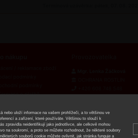
Termínová uzávěrka: pátek, 07. 08. 20
 o nákupu
Provozovatelka
ácení / reklamace zboží
Mgr. Lenka Žáčková
odací podmínky
OCHRANA ROSTLIN
bchodní podmínky
+420 608 748 548
formace o platbě
www.ochranarostlin.cz
eklamační řád
á nebo uloží informace na vašem prohlížeči, a to většinou ve
ferencí a zařízení, které používáte. Většinou to slouží k
 zpravidla neidentifikují jako jednotlivce, ale celkově mohou
Copyright ©
vo na soukromí, a proto se můžete rozhodnout, že některé soubory
ěkterých souborů cookie můžete ovlivnit, jak stránka funguje a