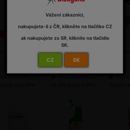
Vážení zákazníci,
nakupujete-li z ČR, klikněte na tlačítko CZ
ak nakupujete zo SR, kliknite na tlačidlo
SK.
emAzal T/S 2,5 l
NeemAzal T/S 5 l
NeemAzal
CZ
SK
ekticid
Insekticid
Insekticid
NA ZÁVAZNOU OBJEDNÁVKU
NA ZÁVAZNOU OBJEDNÁVKU
SKLADEM - p
725,00 Kč s DPH
15 385,00 Kč s DPH
305,00 K