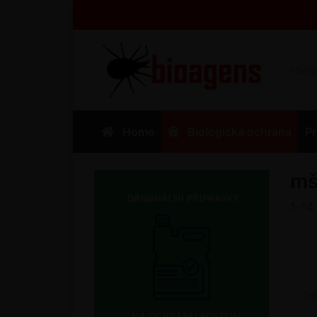
Home
Biologická ochrana
Pr
mš
1-14
Se