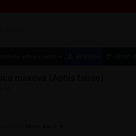
ostředky ochrany rostlin
Ke stažení
ZRUŠIT 
ice maková (Aphis fabae)
z
14
Název: A to Z
řazeno podle