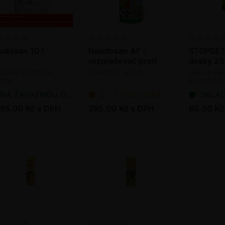
udosan 10 l
Neudosan AF -
STOPSET 
rozprašovač proti
desky 25
škůdcům 250 ml
logický insekticid,
Insekticid, akaricid
Lepové des
ricid
škůdcům 5 
NA ZÁVAZNOU OBJEDNÁVKU
2 - 7 pracovních dnů od objednání
SKLADEM - p
195,00 Kč s DPH
295,00 Kč s DPH
65,00 Kč