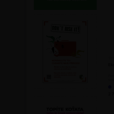
Ek
Pom
smá
2 