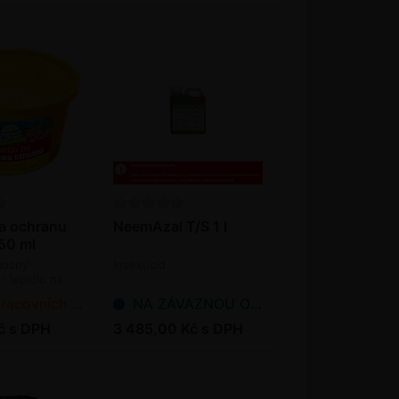
na ochranu
NeemAzal T/S 1 l
50 ml
mocný
Insekticid
- lepidlo na
ních dnů od objednání
NA ZÁVAZNOU OBJEDNÁVKU
č s DPH
3 485,00 Kč s DPH