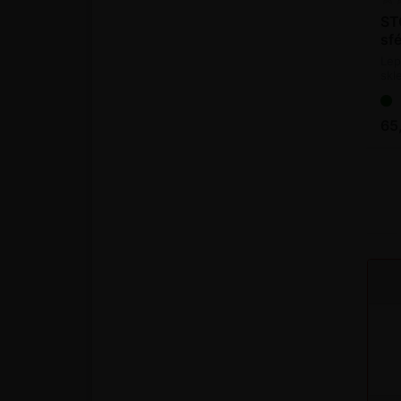
ST
sfé
Lep
skl
65