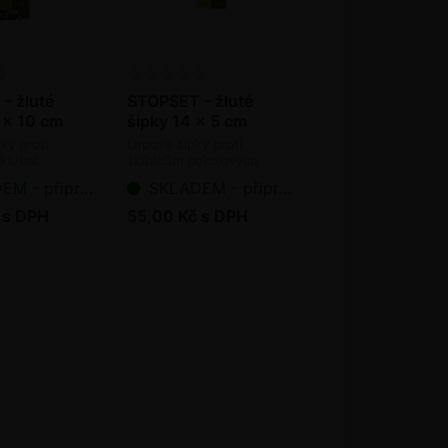
- žluté
STOPSET - žluté
 x 10 cm
šipky 14 x 5 cm
ky proti
Lepové šipky proti
ks/bal.
škůdcům pokojových
rostlin 5 ks
řipraveno k odeslání
SKLADEM - připraveno k odeslání
 s DPH
55,00 Kč s DPH