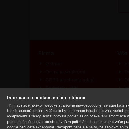
Firma
Vše
O firmě
Vr
Ochrana soukromí
D
GDPR a ochrana údajů
O
Podmínky užití
In
Kontakt
R
Informace o cookies na této stránce
Při návštěvě jakékoli webové stránky je pravděpodobné, že stránka získ
formě souborů cookie. Můžou to být informace týkající se vás, vašich pre
vylepšování stránky, aby fungovala podle vašich očekávání. Informace vás
Mgr. Lenka Žáčková,
OCHRANA ROSTLIN
pomoci přizpůsobovat prostředí vašim potřebám. Respektujeme vaše prá
cookie nebudete akceptovat. Nezapomínejte ale na to, že zablokováním n