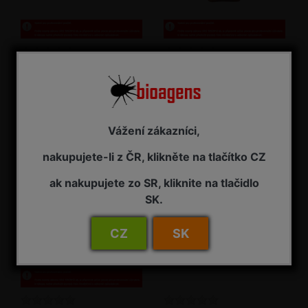
NeemAzal T/S 1 l
NeemAzal T/S 2,5 l
Insekticid
Insekticid
NA ZÁVAZNOU OBJEDNÁVKU
NA ZÁVAZNOU OBJEDNÁVKU
Vážení zákazníci,
3 485,00 Kč s DPH
7 725,00 Kč s DPH
nakupujete-li z ČR, klikněte na tlačítko CZ
ak nakupujete zo SR, kliknite na tlačidlo
SK.
CZ
SK