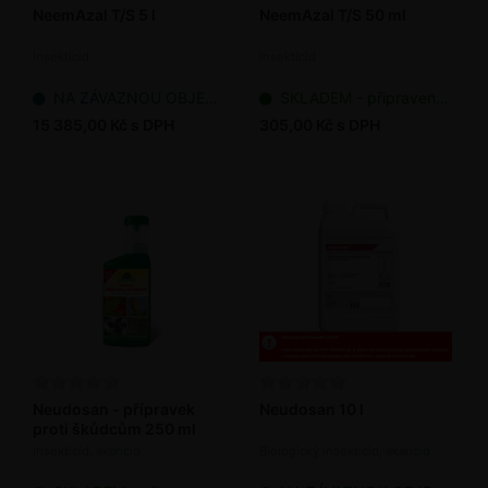
NeemAzal T/S 5 l
NeemAzal T/S 50 ml
Insekticid
Insekticid
NA ZÁVAZNOU OBJEDNÁVKU
SKLADEM - připraveno k odeslání
15 385,00 Kč s DPH
305,00 Kč s DPH
Neudosan - přípravek
Neudosan 10 l
proti škůdcům 250 ml
Insekticid, akaricid
Biologický insekticid, akaricid