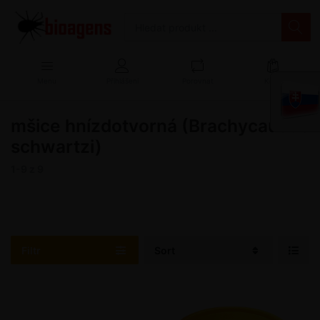
Menu
Přihlášení
Porovnat
Košík
mšice hnízdotvorná (Brachycaudus
schwartzi)
1-9
z
9
Filtr
Sort