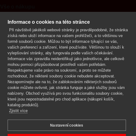
Vše o nákupu
Kontakt
Informace o cookies na této stránce
Při návštěvě jakékoli webové stránky je pravděpodobné, že stránka
Mgr. Lenka Žáčková
získá nebo uloží informace na vašem prohlížeči, a to většinou ve
OCHRANA ROSTLIN
formě souborů cookie. Můžou to být informace týkající se vás,
+420 608 748 548
vašich preferencí a zařízení, které používáte. Většinou to slouží k
vylepšování stránky, aby fungovala podle vašich očekávání.
www.ochranarostlin.cz
Informace vás zpravidla neidentifikují jako jednotlivce, ale celkově
mohou pomoci přizpůsobovat prostředí vašim potřebám.
Respektujeme vaše právo na soukromí, a proto se můžete
rozhodnout, že některé soubory cookie nebudete akceptovat.
Nezapomínejte ale na to, že zablokováním některých souborů
cookie můžete ovlivnit, jak stránka funguje a jaké služby jsou vám
nabízeny. Obchod využívá pro svou funkcionalitu soubory cookie,
které jsou nepostradatelné pro chod aplikace (nákupní košík,
katalog produktů).
Zjistit více
Nastavení cookies
Mgr. Lenka Žáčková,
OCHRANA ROSTLIN
Copyright © 2026 BIOAGENS - biologická ochrana rostlin.