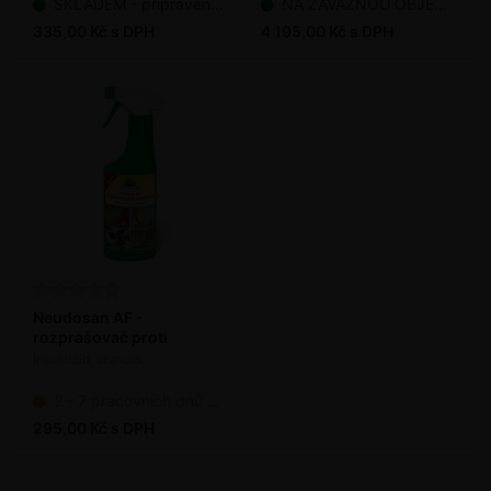
SKLADEM - připraveno k odeslání
NA ZÁVAZNOU OBJEDNÁVKU
335,00 Kč s DPH
4 195,00 Kč s DPH
Neudosan AF -
rozprašovač proti
škůdcům 250 ml
Insekticid, akaricid
2 - 7 pracovních dnů od objednání
295,00 Kč s DPH