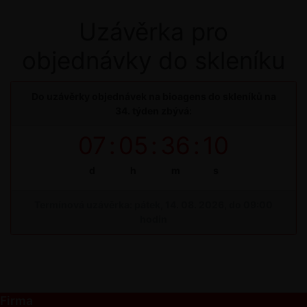
Uzávěrka pro
objednávky do skleníku
Do uzávěrky objednávek na bioagens do skleníků na
34. týden zbývá:
07
:
05
:
36
:
10
d
h
m
s
Termínová uzávěrka: pátek, 14. 08. 2026, do 09:00
hodin
Firma