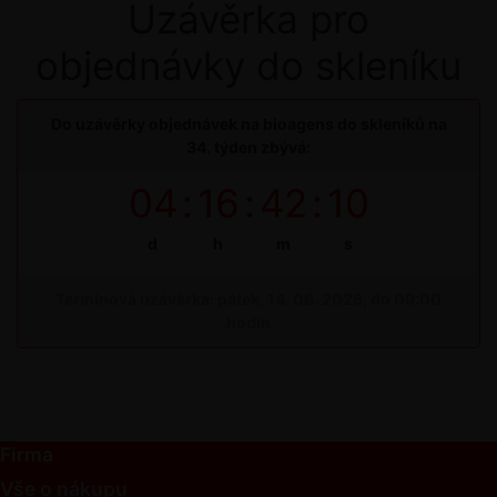
Uzávěrka pro
objednávky do skleníku
Do uzávěrky objednávek na bioagens do skleníků na
34. týden zbývá:
04
:
16
:
42
:
09
d
h
m
s
Termínová uzávěrka: pátek, 14. 08. 2026, do 09:00
hodin
Firma
Vše o nákupu