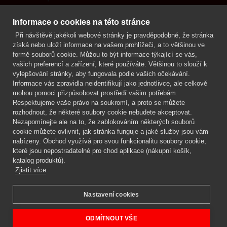
Kontakt
Informace o cookies na této stránce
Při návštěvě jakékoli webové stránky je pravděpodobné, že stránka
Mgr. Lenka Žáčková
získá nebo uloží informace na vašem prohlížeči, a to většinou ve
OCHRANA ROSTLIN
formě souborů cookie. Můžou to být informace týkající se vás,
+420 608 748 548
vašich preferencí a zařízení, které používáte. Většinou to slouží k
vylepšování stránky, aby fungovala podle vašich očekávání.
www.ochranarostlin.cz
Informace vás zpravidla neidentifikují jako jednotlivce, ale celkově
mohou pomoci přizpůsobovat prostředí vašim potřebám.
Respektujeme vaše právo na soukromí, a proto se můžete
rozhodnout, že některé soubory cookie nebudete akceptovat.
Nezapomínejte ale na to, že zablokováním některých souborů
cookie můžete ovlivnit, jak stránka funguje a jaké služby jsou vám
nabízeny. Obchod využívá pro svou funkcionalitu soubory cookie,
které jsou nepostradatelné pro chod aplikace (nákupní košík,
katalog produktů).
Zjistit více
Nastavení cookies
Mgr. Lenka Žáčková,
OCHRANA ROSTLIN
Copyright © 2026 BIOAGENS - biologická ochrana rostlin.
ODMÍTNOUT VŠE