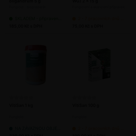
oligandrum 5 g
WG) 2 x 15 g
Fungicid - biopreparát
Fungicidní a akaricidní přípravek
SKLADEM - připraveno k odeslání
2 - 7 pracovních dnů od objednání
185,00 Kč s DPH
75,00 Kč s DPH
VitiSan 1 kg
VitiSan 100 g
Fungicid
Fungicid
NA ZÁVAZNOU OBJEDNÁVKU
2 - 7 pracovních dnů od objednání
330,00 Kč s DPH
199,00 Kč s DPH