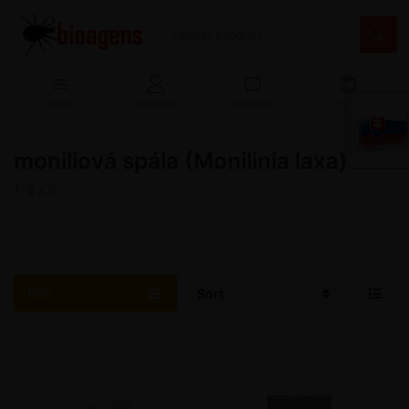
Menu
Přihlášení
Porovnat
Košík
moniliová spála (Monilinia laxa)
1-9
z
9
Filtr
Sort