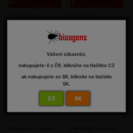
Grifon SC 5 l
Kumulus WG 25 kg
Měďnatý fungicid
Fungicid, akaricid
NENÍ K DISPOZICI
NA ZÁVAZNOU OBJEDNÁVKU
3 785,00 Kč s DPH
Vážení zákazníci,
nakupujete-li z ČR, klikněte na tlačítko CZ
ak nakupujete zo SR, kliknite na tlačidlo
SK.
CZ
SK
Polyversum - Pythium
PROTI PADLÍ (Kumulus