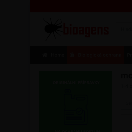
Home
Biologická ochrana
Pr
mo
1-4
Se