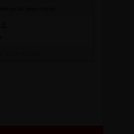
íků na 34. týden zbývá:
43
s
26, do 09:00 hodin