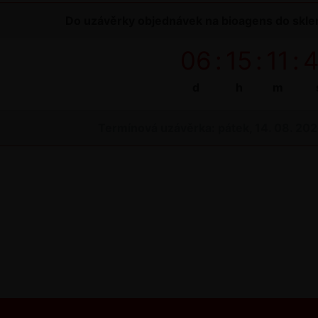
Do uzávěrky objednávek na bioagens do sklen
06
:
15
:
11
:
d
h
m
Termínová uzávěrka: pátek, 14. 08. 20