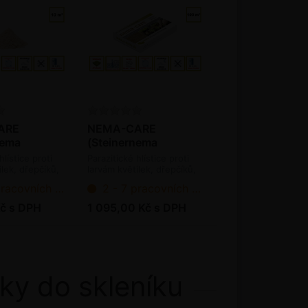
ARE
NEMA-CARE
nema
(Steinernema
sae a
carpocapsae a
hlístice proti
Parazitické hlístice proti
5 mil. ks /
feltiae) - 50 mil. ks /
ilek, dřepčíků,
larvám květilek, dřepčíků,
ky, osenicím,
pochmurnatky, osenicím,
bal.
ních dnů od objednání
2 - 7 pracovních dnů od objednání
estovníčka,
molíka, chřestovníčka,
ňové (bioagens)
vrtuli třešňové (bioagens)
č s DPH
1 095,00 Kč s DPH
ky do skleníku