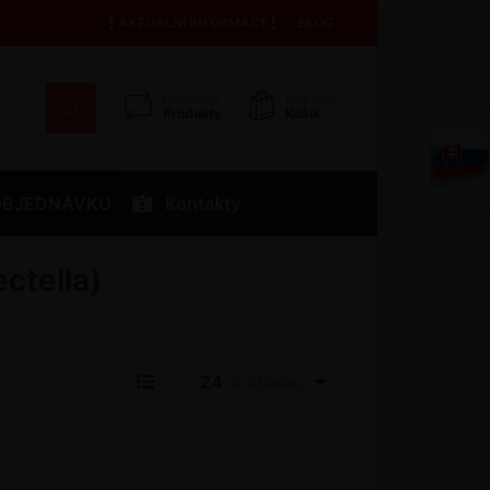
AKTUÁLNÍ INFORMACE
BLOG
Porovnat
Nákupní
Produkty
Košík
OBJEDNÁVKU
Kontakty
ctella)
24
na stránku