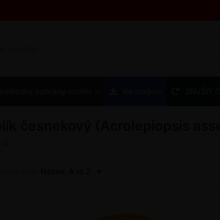
ostředky ochrany rostlin
Ke stažení
ZRUŠIT 
lík česnekový (Acrolepiopsis asse
z
4
Název: A to Z
řazeno podle