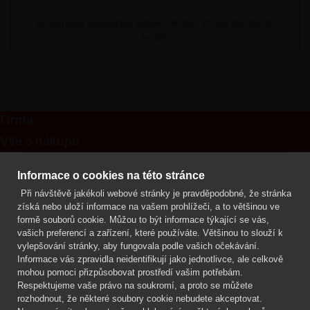
Termínová uzávěrka: pátek, 14. 08. 2026, do 09:00
hodin
Firma
Vše o nákupu
Kontakt
Informace o cookies na této stránce
Při návštěvě jakékoli webové stránky je pravděpodobné, že stránka
Mgr. Lenka Žáčková
získá nebo uloží informace na vašem prohlížeči, a to většinou ve
OCHRANA ROSTLIN
formě souborů cookie. Můžou to být informace týkající se vás,
+420 608 748 548
vašich preferencí a zařízení, které používáte. Většinou to slouží k
vylepšování stránky, aby fungovala podle vašich očekávání.
www.ochranarostlin.cz
Informace vás zpravidla neidentifikují jako jednotlivce, ale celkově
mohou pomoci přizpůsobovat prostředí vašim potřebám.
Respektujeme vaše právo na soukromí, a proto se můžete
rozhodnout, že některé soubory cookie nebudete akceptovat.