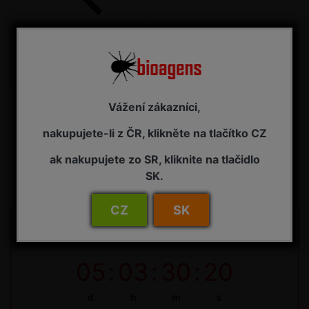
antraknózová vrcholová
spála
Vážení zákazníci,
nakupujete-li z ČR, klikněte na tlačítko CZ
Uzávěrka pro
ak nakupujete zo SR, kliknite na tlačidlo
SK.
objednávky do skleníku
CZ
SK
Do uzávěrky objednávek na bioagens do skleníků na
34. týden zbývá:
05
:
03
:
30
:
20
d
h
m
s