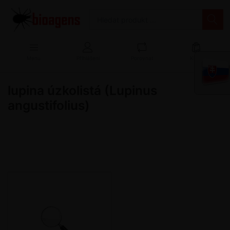
Menu
Přihlášení
Porovnat
Košík
lupina úzkolistá (Lupinus
angustifolius)