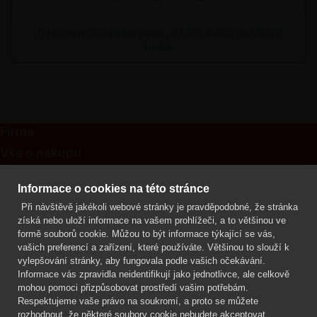
Termínová uzávěrka: pátek, 07. 08. 2026, do 09:00
hodin
Firma
Vše o nákupu
Kontakt
Informace o cookies na této stránce
Při návštěvě jakékoli webové stránky je pravděpodobné, že stránka
Mgr. Lenka Žáčková
získá nebo uloží informace na vašem prohlížeči, a to většinou ve
OCHRANA ROSTLIN
formě souborů cookie. Můžou to být informace týkající se vás,
+420 608 748 548
vašich preferencí a zařízení, které používáte. Většinou to slouží k
vylepšování stránky, aby fungovala podle vašich očekávání.
www.ochranarostlin.cz
Informace vás zpravidla neidentifikují jako jednotlivce, ale celkově
mohou pomoci přizpůsobovat prostředí vašim potřebám.
Respektujeme vaše právo na soukromí, a proto se můžete
rozhodnout, že některé soubory cookie nebudete akceptovat.