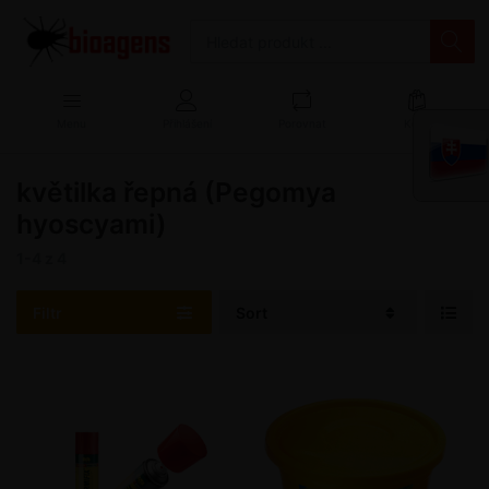
Menu
Přihlášení
Porovnat
Košík
květilka řepná (Pegomya
hyoscyami)
1-4
z
4
Filtr
Sort