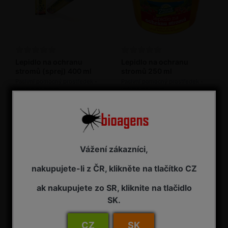
Lepidlo na ochranu
Lepidlo na ochranu
stromů (sprej) 400 ml
stromů 250 ml
Pasivní pomocný prostředek -
Pasivní pomocný prostředek -
lepidlo na hmyz
lepidlo na hmyz
2 - 7 pracovních dnů od objednání
2 - 7 pracovních dnů od objednání
225,00 Kč s DPH
195,00 Kč s DPH
Vážení zákazníci,
nakupujete-li z ČR, klikněte na tlačítko CZ
ak nakupujete zo SR, kliknite na tlačidlo
SK.
CZ
SK