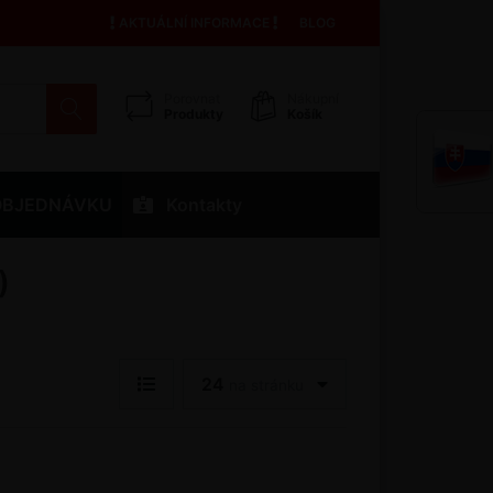
AKTUÁLNÍ INFORMACE
BLOG
Porovnat
Nákupní
Produkty
Košík
OBJEDNÁVKU
Kontakty
)
24
na stránku