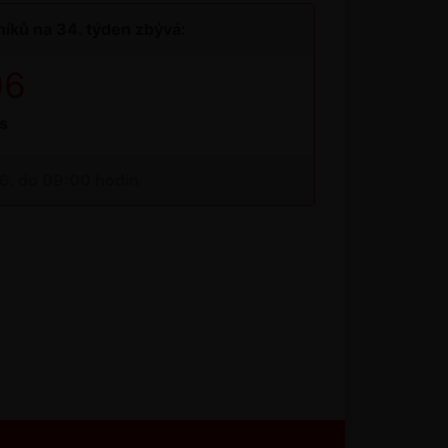
íků na 34. týden zbývá:
05
s
26, do 09:00 hodin