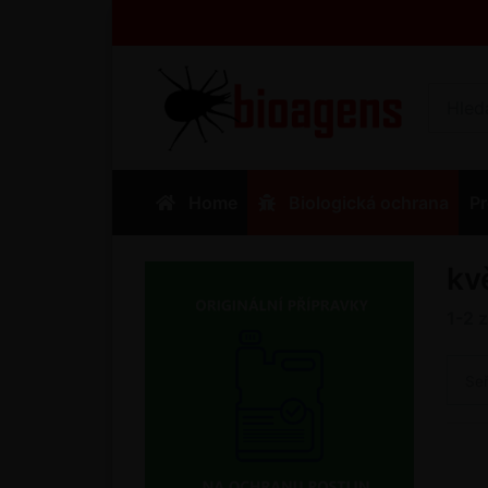
Home
Biologická ochrana
Pr
kv
1-2
Se