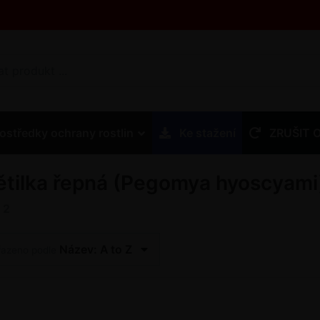
ostředky ochrany rostlin
Ke stažení
ZRUŠIT 
ětilka řepná (Pegomya hyoscyami
z
2
Název: A to Z
řazeno podle