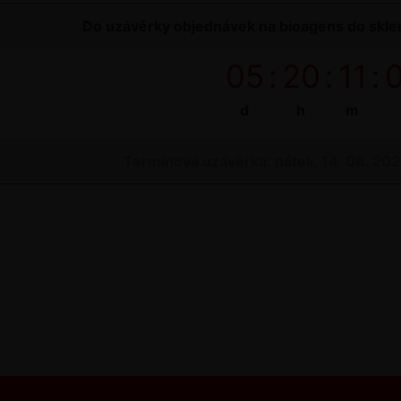
Do uzávěrky objednávek na bioagens do sklen
05
:
20
:
11
:
d
h
m
Termínová uzávěrka: pátek, 14. 08. 20