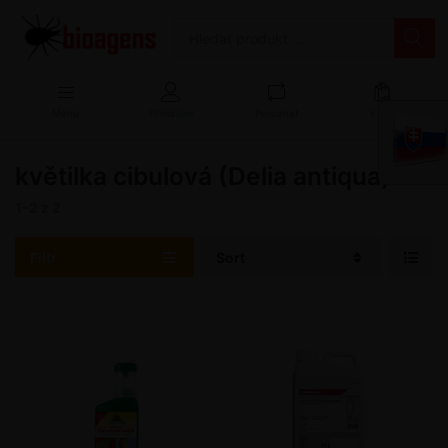
Menu
Přihlášení
Porovnat
Košík
květilka cibulová (Delia antiqua)
1-2
z
2
Filtr
Sort