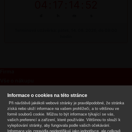
04
:
17
:
14
:
52
d
h
m
s
Termínová uzávěrka: pátek, 14. 08. 2026, do 09:00
hodin
Firma
Vše o nákupu
Kontakt
Informace o cookies na této stránce
Při návštěvě jakékoli webové stránky je pravděpodobné, že stránka
Mgr. Lenka Žáčková
získá nebo uloží informace na vašem prohlížeči, a to většinou ve
OCHRANA ROSTLIN
formě souborů cookie. Můžou to být informace týkající se vás,
+420 608 748 548
vašich preferencí a zařízení, které používáte. Většinou to slouží k
vylepšování stránky, aby fungovala podle vašich očekávání.
www.ochranarostlin.cz
Informace vás zpravidla neidentifikují jako jednotlivce, ale celkově