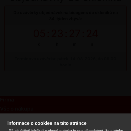
Do uzávěrky objednávek na bioagens do skleníků na
34. týden zbývá:
05
:
23
:
27
:
24
d
h
m
s
Termínová uzávěrka: pátek, 14. 08. 2026, do 09:00
hodin
Firma
Vše o nákupu
Kontakt
Informace o cookies na této stránce
Při návštěvě jakékoli webové stránky je pravděpodobné, že stránka