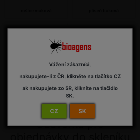
mšice maková
plíseň buková
Vážení zákazníci,
nakupujete-li z ČR, klikněte na tlačítko CZ
kněžice mramorovaná
ak nakupujete zo SR, kliknite na tlačidlo
SK.
CZ
SK
Uzávěrka pro
objednávky do skleníku