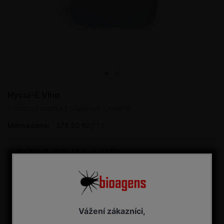
Hycol-E Vino
Pomocný rostlinný přípravek - hnojivo
Měrná cena:
278,50 Kč / 1 l
2 785,00 Kč s DPH
Dostupnost:
Podle velikosti balení
Velikost balení
Vážení zákazníci,