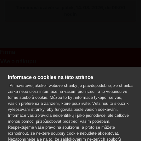
Termínová uzávěrka: pátek, 14. 08. 2026, do 09:00
hodin
Firma
Vše o nákupu
Kontakt
Informace o cookies na této stránce
Při návštěvě jakékoli webové stránky je pravděpodobné, že stránka
Mgr. Lenka Žáčková
získá nebo uloží informace na vašem prohlížeči, a to většinou ve
OCHRANA ROSTLIN
formě souborů cookie. Můžou to být informace týkající se vás,
+420 608 748 548
vašich preferencí a zařízení, které používáte. Většinou to slouží k
vylepšování stránky, aby fungovala podle vašich očekávání.
www.ochranarostlin.cz
Informace vás zpravidla neidentifikují jako jednotlivce, ale celkově
mohou pomoci přizpůsobovat prostředí vašim potřebám.
Respektujeme vaše právo na soukromí, a proto se můžete
rozhodnout, že některé soubory cookie nebudete akceptovat.
Nezapomínejte ale na to, že zablokováním některých souborů