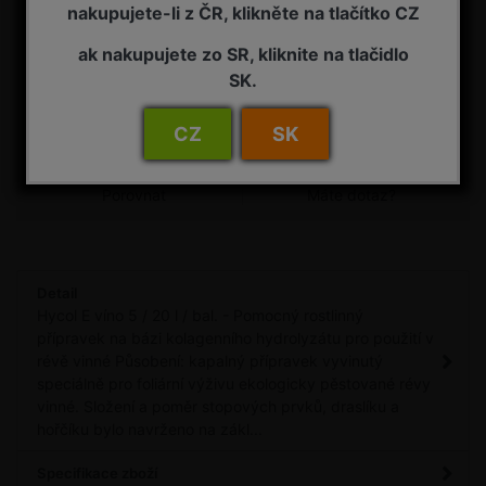
nakupujete-li z ČR, klikněte na tlačítko CZ
Přidat do košíku
ak nakupujete zo SR, kliknite na tlačidlo
SK.
Stáhnout bezpečnostní list
CZ
SK
Porovnat
Máte dotaz?
Detail
Hycol E víno 5 / 20 l / bal. - Pomocný rostlinný
přípravek na bázi kolagenního hydrolyzátu pro použití v
révě vinné Působení: kapalný přípravek vyvinutý
speciálně pro foliární výživu ekologicky pěstované révy
vinné. Složení a poměr stopových prvků, draslíku a
hořčíku bylo navrženo na zákl...
Specifikace zboží