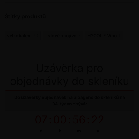
Štítky produktů
velkobalení
70
listové hnojivo
7
HYCOL E Víno
1
Uzávěrka pro
objednávky do skleníku
Do uzávěrky objednávek na bioagens do skleníků na
34. týden zbývá:
07
:
00
:
56
:
22
d
h
m
s