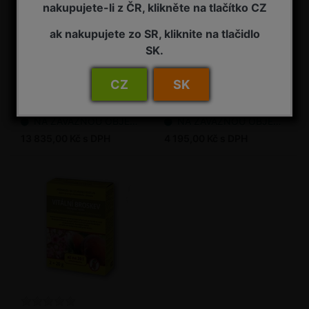
nakupujete-li z ČR, klikněte na tlačítko CZ
ak nakupujete zo SR, kliknite na tlačidlo
SK.
Flowbrix 20 l
Flowbrix 5 l
CZ
SK
Měďnatý fungicid
Měďnatý fungicid
NA ZÁVAZNOU OBJEDNÁVKU
NA ZÁVAZNOU OBJEDNÁVKU
13 835,00 Kč s DPH
4 195,00 Kč s DPH