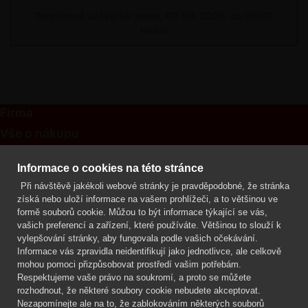
Termínová uzávěrka: pátek, 07. 08. 2026, do 09:00
hodin
Firma
Vše o nákupu
Kontakt
Informace o cookies na této stránce
Při návštěvě jakékoli webové stránky je pravděpodobné, že stránka
Mgr. Lenka Žáčková
získá nebo uloží informace na vašem prohlížeči, a to většinou ve
OCHRANA ROSTLIN
formě souborů cookie. Můžou to být informace týkající se vás,
+420 608 748 548
vašich preferencí a zařízení, které používáte. Většinou to slouží k
vylepšování stránky, aby fungovala podle vašich očekávání.
www.ochranarostlin.cz
Informace vás zpravidla neidentifikují jako jednotlivce, ale celkově
mohou pomoci přizpůsobovat prostředí vašim potřebám.
Respektujeme vaše právo na soukromí, a proto se můžete
rozhodnout, že některé soubory cookie nebudete akceptovat.
Nezapomínejte ale na to, že zablokováním některých souborů