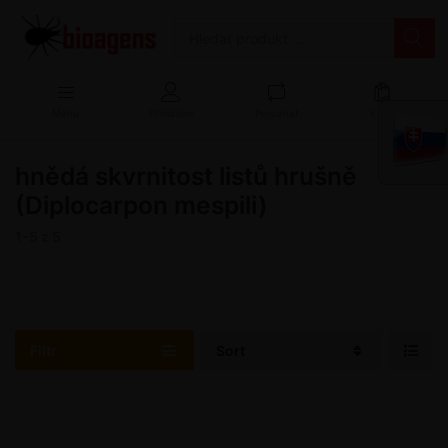
Menu
Přihlášení
Porovnat
Košík
hnědá skvrnitost listů hrušně
(Diplocarpon mespili)
1-5
z
5
Filtr
Sort