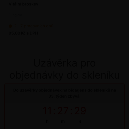
Vitální broskev
Fungicid
2 - 7 pracovních dnů od objednání
95,00 Kč s DPH
Uzávěrka pro
objednávky do skleníku
Do uzávěrky objednávek na bioagens do skleníků na
33. týden zbývá:
11
:
27
:
29
h
m
s