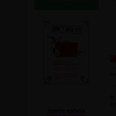
Se
Flo
Měď
99