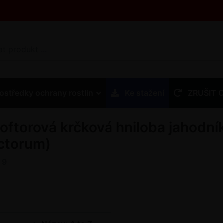
ostředky ochrany rostlin
Ke stažení
ZRUŠIT 
toftorová krčková hniloba jahodn
ctorum)
z
9