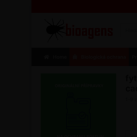
Home
Biologická ochrana
Pr
fy
ca
1-9