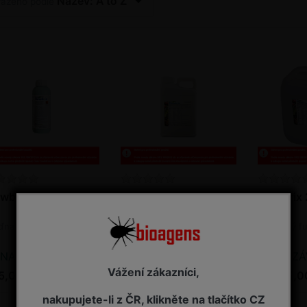
Název: A to Z
řazeno podle
wbrix 1 l
Flowbrix 10 l
Flowbrix 
natý fungicid
Měďnatý fungicid
Měďnatý fu
NA ZÁVAZNOU OBJEDNÁVKU
NA ZÁVAZNOU OBJEDNÁVKU
NA ZÁVAZ
Vážení zákazníci,
5,00 Kč s DPH
7 385,00 Kč s DPH
13 835,0
nakupujete-li z ČR, klikněte na tlačítko CZ