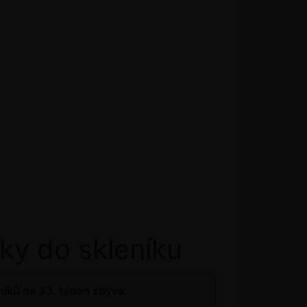
ky do skleníku
íků na 33. týden zbývá: