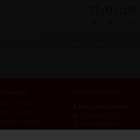
11
:
01
:
07
h
m
s
Termínová uzávěrka: pátek, 07. 08. 20
 o nákupu
Provozovatelka
ácení / reklamace zboží
Mgr. Lenka Žáčková
odací podmínky
OCHRANA ROSTLIN
bchodní podmínky
+420 608 748 548
formace o platbě
www.ochranarostlin.cz
eklamační řád