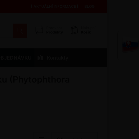
AKTUÁLNÍ INFORMACE
BLOG
Porovnat
Nákupní
Produkty
Košík
OBJEDNÁVKU
Kontakty
íku (Phytophthora