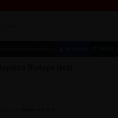
ostředky ochrany rostlin
Ke stažení
ZRUŠIT 
typióza (Eutypa lata)
z
2
Název: A to Z
řazeno podle