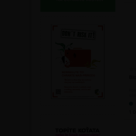
Bl
Pom
oše
1 