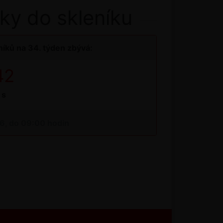
ky do skleníku
íků na 34. týden zbývá:
42
s
26, do 09:00 hodin