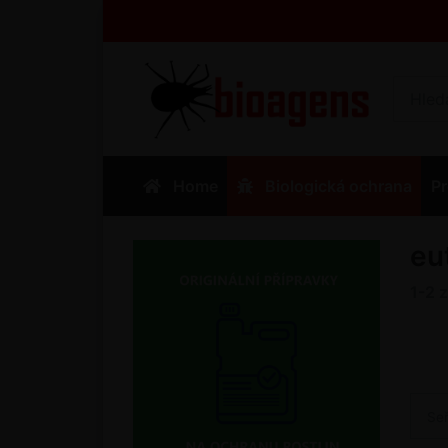
Home
Biologická ochrana
Pr
eu
1-2
Se