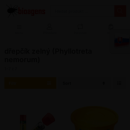
Menu
Přihlášení
Porovnat
Košík
dřepčík zelný (Phyllotreta
nemorum)
1-7
z
7
Filtr
Sort