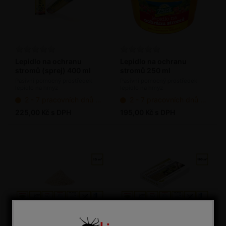
Lepidlo na ochranu
Lepidlo na ochranu
stromů (sprej) 400 ml
stromů 250 ml
Pasivní pomocný prostředek -
Pasivní pomocný prostředek -
lepidlo na hmyz
lepidlo na hmyz
2 - 7 pracovních dnů od objednání
2 - 7 pracovních dnů od objednání
225,00 Kč s DPH
195,00 Kč s DPH