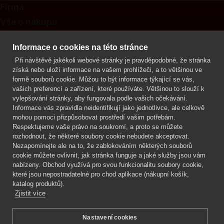
Firma
Vše o nákupu
Kontakt
Informace o cookies na této stránce
Při návštěvě jakékoli webové stránky je pravděpodobné, že stránka
Mgr. Lenka Žáčková
získá nebo uloží informace na vašem prohlížeči, a to většinou ve
OCHRANA ROSTLIN
formě souborů cookie. Můžou to být informace týkající se vás,
+420 608 748 548
vašich preferencí a zařízení, které používáte. Většinou to slouží k
vylepšování stránky, aby fungovala podle vašich očekávání.
www.ochranarostlin.cz
Informace vás zpravidla neidentifikují jako jednotlivce, ale celkově
mohou pomoci přizpůsobovat prostředí vašim potřebám.
Respektujeme vaše právo na soukromí, a proto se můžete
rozhodnout, že některé soubory cookie nebudete akceptovat.
Nezapomínejte ale na to, že zablokováním některých souborů
cookie můžete ovlivnit, jak stránka funguje a jaké služby jsou vám
nabízeny. Obchod využívá pro svou funkcionalitu soubory cookie,
které jsou nepostradatelné pro chod aplikace (nákupní košík,
katalog produktů).
Zjistit více
Nastavení cookies
Mgr. Lenka Žáčková,
OCHRANA ROSTLIN