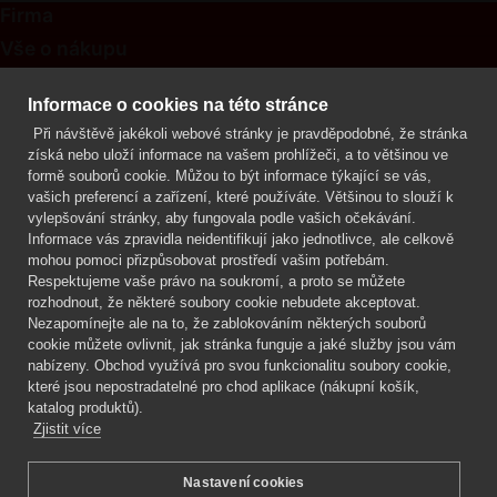
Firma
Vše o nákupu
Kontakt
Informace o cookies na této stránce
Při návštěvě jakékoli webové stránky je pravděpodobné, že stránka
Mgr. Lenka Žáčková
získá nebo uloží informace na vašem prohlížeči, a to většinou ve
OCHRANA ROSTLIN
formě souborů cookie. Můžou to být informace týkající se vás,
+420 608 748 548
vašich preferencí a zařízení, které používáte. Většinou to slouží k
vylepšování stránky, aby fungovala podle vašich očekávání.
www.ochranarostlin.cz
Informace vás zpravidla neidentifikují jako jednotlivce, ale celkově
mohou pomoci přizpůsobovat prostředí vašim potřebám.
Respektujeme vaše právo na soukromí, a proto se můžete
rozhodnout, že některé soubory cookie nebudete akceptovat.
Nezapomínejte ale na to, že zablokováním některých souborů
cookie můžete ovlivnit, jak stránka funguje a jaké služby jsou vám
nabízeny. Obchod využívá pro svou funkcionalitu soubory cookie,
které jsou nepostradatelné pro chod aplikace (nákupní košík,
katalog produktů).
Zjistit více
Nastavení cookies
Mgr. Lenka Žáčková,
OCHRANA ROSTLIN