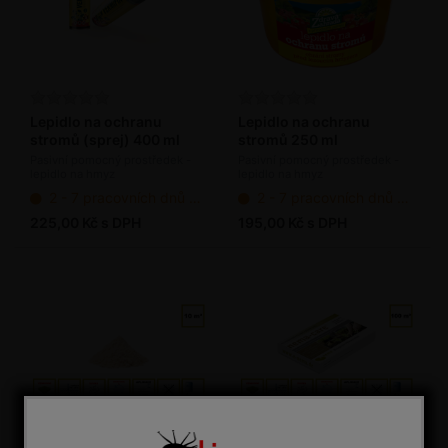
Lepidlo na ochranu
Lepidlo na ochranu
stromů (sprej) 400 ml
stromů 250 ml
Pasivní pomocný prostředek -
Pasivní pomocný prostředek -
lepidlo na hmyz
lepidlo na hmyz
2 - 7 pracovních dnů od objednání
2 - 7 pracovních dnů od objednání
225,00 Kč s DPH
195,00 Kč s DPH