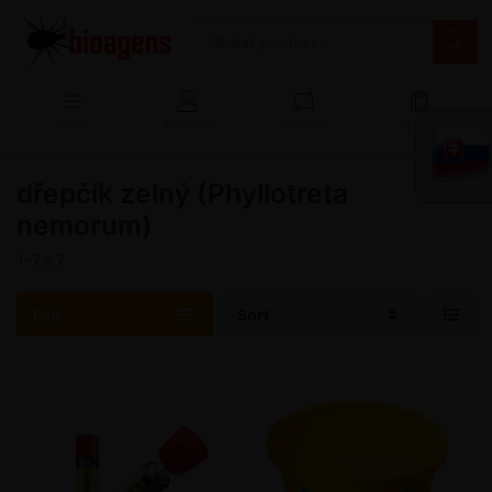
Menu
Přihlášení
Porovnat
Košík
dřepčík zelný (Phyllotreta
nemorum)
1-7
z
7
Filtr
Sort