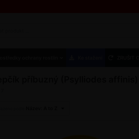
ostředky ochrany rostlin
Ke stažení
ZRUŠIT 
epčík příbuzný (Psylliodes affinis)
z
7
Název: A to Z
řazeno podle