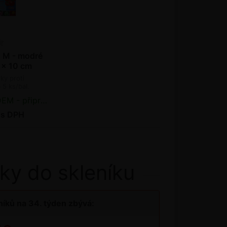
 M - modré
 x 10 cm
ky proti
5 ks/bal.
řipraveno k odeslání
 s DPH
ky do skleníku
íků na 34. týden zbývá: