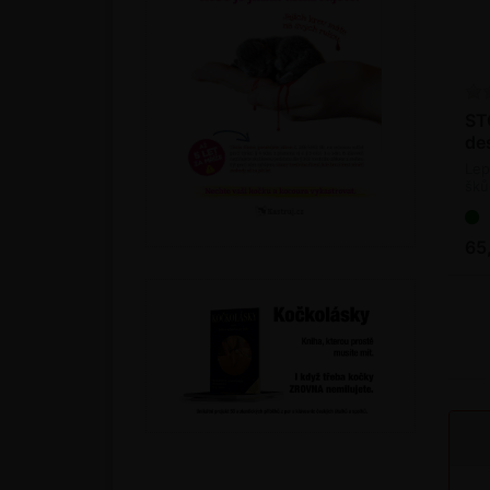
ST
de
Lep
šků
65