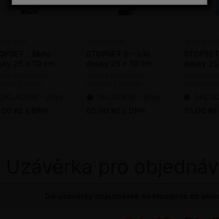
OPSET - žluté
STOPSET B – bílé
STOPSET
sky 25 x 10 cm
desky 25 x 10 cm
desky 25
ové desky proti
Lepové desky proti
Lepové des
dcům 5 ks/bal.
pilatkám 5 ks / bal.
třásněnkám 
SKLADEM - připraveno k odeslání
SKLADEM - připraveno k odeslání
SKLADEM - p
,00 Kč s DPH
65,00 Kč s DPH
75,00 Kč
Uzávěrka pro objednáv
Do uzávěrky objednávek na bioagens do sklen