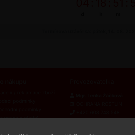
04
:
18
:
51
:
d
h
m
Termínová uzávěrka: pátek, 14. 08. 20
 o nákupu
Provozovatelka
ácení / reklamace zboží
Mgr. Lenka Žáčková
odací podmínky
OCHRANA ROSTLIN
bchodní podmínky
+420 608 748 548
formace o platbě
www.ochranarostlin.cz
eklamační řád