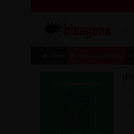
Home
Biologická ochrana
Pr
dř
1-7
Se