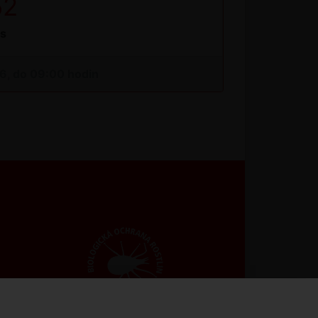
51
s
26, do 09:00 hodin