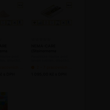
ARE
NEMA-CARE
nema
(Steinernema
sae a
carpocapsae a
hlístice proti
Parazitické hlístice proti
5 mil. ks /
feltiae) - 50 mil. ks /
ilek, dřepčíků,
larvám květilek, dřepčíků,
ky, osenicím,
pochmurnatky, osenicím,
bal.
ních dnů od objednání
2 - 7 pracovních dnů od objednání
estovníčka,
molíka, chřestovníčka,
ňové (bioagens)
vrtuli třešňové (bioagens)
č s DPH
1 095,00 Kč s DPH