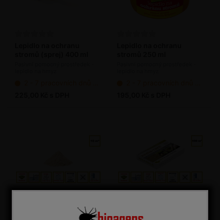
Lepidlo na ochranu
Lepidlo na ochranu
stromů (sprej) 400 ml
stromů 250 ml
Pasivní pomocný prostředek -
Pasivní pomocný prostředek -
lepidlo na hmyz
lepidlo na hmyz
2 - 7 pracovních dnů od objednání
2 - 7 pracovních dnů od objednání
225,00 Kč s DPH
195,00 Kč s DPH