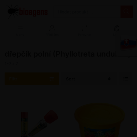
Menu
Přihlášení
Porovnat
Košík
dřepčík polní (Phyllotreta undulata)
1-7
z
7
Filtr
Sort