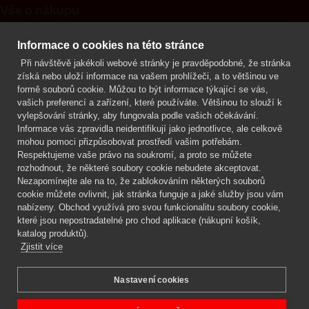
Vše o nákupu
Kontakt
Informace o cookies na této stránce
Při návštěvě jakékoli webové stránky je pravděpodobné, že stránka
Mgr. Lenka Žáčková
získá nebo uloží informace na vašem prohlížeči, a to většinou ve
OCHRANA ROSTLIN
formě souborů cookie. Můžou to být informace týkající se vás,
+420 608 748 548
vašich preferencí a zařízení, které používáte. Většinou to slouží k
vylepšování stránky, aby fungovala podle vašich očekávání.
www.ochranarostlin.cz
Informace vás zpravidla neidentifikují jako jednotlivce, ale celkově
mohou pomoci přizpůsobovat prostředí vašim potřebám.
Respektujeme vaše právo na soukromí, a proto se můžete
rozhodnout, že některé soubory cookie nebudete akceptovat.
Nezapomínejte ale na to, že zablokováním některých souborů
cookie můžete ovlivnit, jak stránka funguje a jaké služby jsou vám
nabízeny. Obchod využívá pro svou funkcionalitu soubory cookie,
které jsou nepostradatelné pro chod aplikace (nákupní košík,
katalog produktů).
Zjistit více
Nastavení cookies
Mgr. Lenka Žáčková,
OCHRANA ROSTLIN
Copyright © 2026 BIOAGENS - biologická ochrana rostlin.