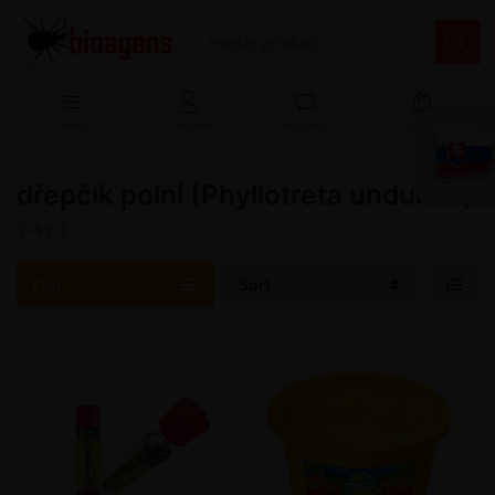
Menu
Přihlášení
Porovnat
Košík
dřepčík polní (Phyllotreta undulata)
1-4
z
4
Filtr
Sort