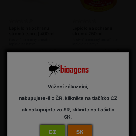
Lepidlo na ochranu
Lepidlo na ochranu
stromů (sprej) 400 ml
stromů 250 ml
Pasivní pomocný prostředek -
Pasivní pomocný prostředek -
lepidlo na hmyz
lepidlo na hmyz
2 - 7 pracovních dnů od objednání
2 - 7 pracovních dnů od objednání
225,00 Kč s DPH
195,00 Kč s DPH
Vážení zákazníci,
nakupujete-li z ČR, klikněte na tlačítko CZ
ak nakupujete zo SR, kliknite na tlačidlo
SK.
CZ
SK