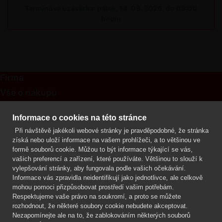
Termínová uzávěrka: pátek, 14. 08. 2026, do 09:00
hodin
Firma
Vše o nákupu
Kontakt
Informace o cookies na této stránce
Při návštěvě jakékoli webové stránky je pravděpodobné, že stránka
Mgr. Lenka Žáčková
získá nebo uloží informace na vašem prohlížeči, a to většinou ve
OCHRANA ROSTLIN
formě souborů cookie. Můžou to být informace týkající se vás,
+420 608 748 548
vašich preferencí a zařízení, které používáte. Většinou to slouží k
vylepšování stránky, aby fungovala podle vašich očekávání.
www.ochranarostlin.cz
Informace vás zpravidla neidentifikují jako jednotlivce, ale celkově
mohou pomoci přizpůsobovat prostředí vašim potřebám.
Respektujeme vaše právo na soukromí, a proto se můžete
rozhodnout, že některé soubory cookie nebudete akceptovat.
Nezapomínejte ale na to, že zablokováním některých souborů