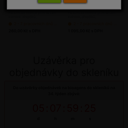
NEMA-CARE
NEMA-CARE
(Steinernema
(Steinernema
carpocapsae a feltiae) - 5
carpocapsae a feltiae) -
Parazitické hlístice proti larvám
Parazitické hlístice proti larvám
květilek, dřepčíků,
květilek, dřepčíků,
mil. ks / bal.
50 mil. ks / bal.
pochmurnatky, osenicím, molíka,
pochmurnatky, osenicím, molíka,
2 - 7 pracovních dnů od objednání
2 - 7 pracovních dnů od objednání
chřestovníčka, vrtuli třešňové
chřestovníčka, vrtuli třešňové
(bioagens)
(bioagens)
260,00 Kč s DPH
1 095,00 Kč s DPH
Uzávěrka pro
objednávky do skleníku
Do uzávěrky objednávek na bioagens do skleníků na
34. týden zbývá:
05
:
07
:
59
:
25
d
h
m
s