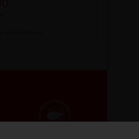
00
s
26, do 09:00 hodin