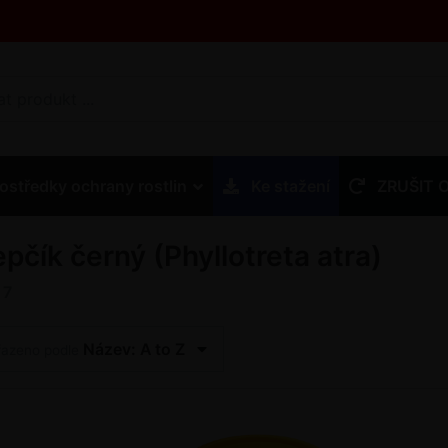
ostředky ochrany rostlin
Ke stažení
ZRUŠIT 
epčík černý (Phyllotreta atra)
z
7
Název: A to Z
řazeno podle