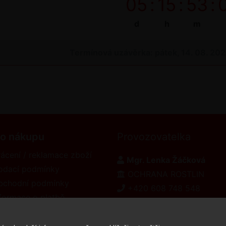
05
:
15
:
53
:
d
h
m
Termínová uzávěrka: pátek, 14. 08. 20
 o nákupu
Provozovatelka
ácení / reklamace zboží
Mgr. Lenka Žáčková
odací podmínky
OCHRANA ROSTLIN
bchodní podmínky
+420 608 748 548
formace o platbě
www.ochranarostlin.cz
eklamační řád