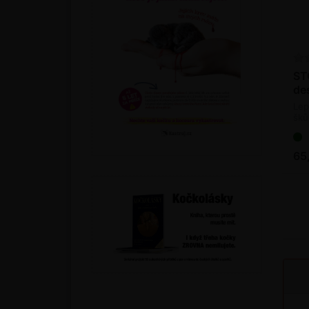
ST
de
Lep
šků
65