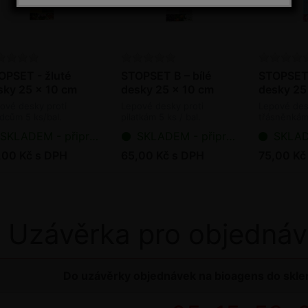
OPSET - žluté
STOPSET B – bílé
STOPSET
sky 25 x 10 cm
desky 25 x 10 cm
desky 25
ové desky proti
Lepové desky proti
Lepové des
dcům 5 ks/bal.
pilatkám 5 ks / bal.
třásněnkám 
SKLADEM - připraveno k odeslání
SKLADEM - připraveno k odeslání
SKLADEM - p
,00 Kč s DPH
65,00 Kč s DPH
75,00 Kč
Uzávěrka pro objednáv
Do uzávěrky objednávek na bioagens do sklen