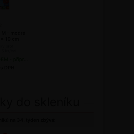
 M - modré
 x 10 cm
ky proti
5 ks/bal.
řipraveno k odeslání
 s DPH
ky do skleníku
íků na 34. týden zbývá: