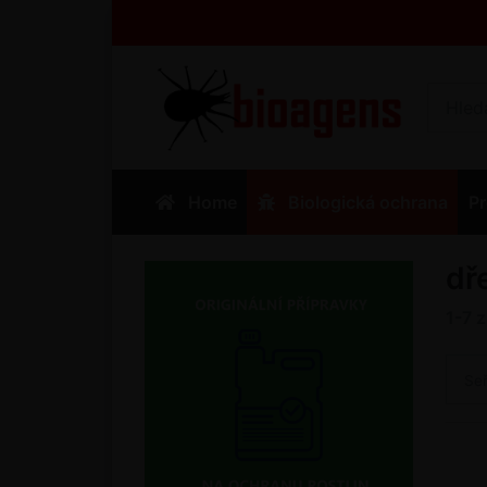
Home
Biologická ochrana
Pr
dř
1-7
Se