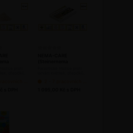
ARE
NEMA-CARE
nema
(Steinernema
sae a
carpocapsae a
hlístice proti
Parazitické hlístice proti
5 mil. ks /
feltiae) - 50 mil. ks /
ilek, dřepčíků,
larvám květilek, dřepčíků,
ky, osenicím,
pochmurnatky, osenicím,
bal.
ních dnů od objednání
2 - 7 pracovních dnů od objednání
estovníčka,
molíka, chřestovníčka,
ňové (bioagens)
vrtuli třešňové (bioagens)
č s DPH
1 095,00 Kč s DPH