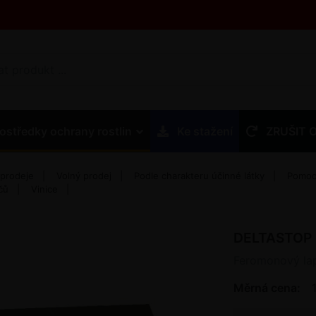
ostředky ochrany rostlin
Ke stažení
ZRUŠIT 
 prodeje
Volný prodej
Podle charakteru účinné látky
Pomocn
čů
Vinice
DELTASTOP
Feromonový lap
Měrná cena: