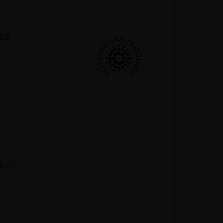
KCE
.
č
21