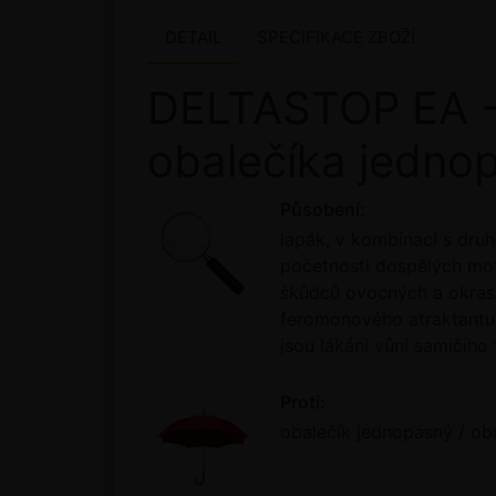
DETAIL
SPECIFIKACE ZBOŽÍ
DELTASTOP EA - 
obalečíka jednop
Působení:
lapák, v kombinaci s dru
početnosti dospělých mot
škůdců ovocných a okrasn
feromonového atraktantu.
jsou lákáni vůní samičího
Proti:
obalečík jednopásný / ob