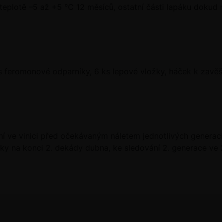
teplotě –5 až +5 °C 12 měsíců, ostatní části lapáku dokud
s feromonové odparníky, 6 ks lepové vložky, háček k zavěš
ní ve vinici před očekávaným náletem jednotlivých generací
áky na konci 2. dekády dubna, ke sledování 2. generace ve 