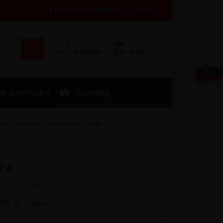
AKTUÁLNÍ INFORMACE
BLOG
Porovnat
Nákupní
Produkty
Košík
OBJEDNÁVKU
Kontakty
é prostředky na ochranu rostlin
 EA
ák - obaleč jednopásý
195 Kč / sada