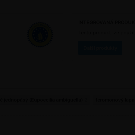
INTEGROVANÁ PRODU
Tento produkt lze použít
Další produkty
č jednopásý (Eupoecilia ambiguella)
2
feromonový lapa