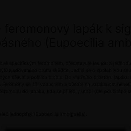
feromonový lapák k sign
ásného (Eupoecilia amb
hově specifickým feromonem, představuje levnou a jednoduc
ýlů sledovaného druhu škůdce. Jedná se o spolehlivou sele
ých dřevin a polních plodin. Do vnitřního prostoru lapáku
 Feromony se šíří vzduchem a působí na vzdálenost několi
 feromonu do lapáku, kde se přilepí / utopí (dle použitého l
aleč jednopásý (Eupoecilia ambiguella).