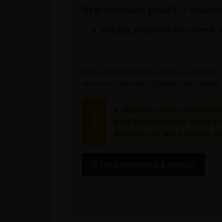
Registrovaná použití / způso
polyfág, nejčastěji réva vinná:
Sada feromonového lapáku slouží k ur
stanovení termínu ošetření ale neřeší
V případě zjištění přítomno
proti žíru larválních stádi
šíření ani žír larev škůdce
Další informace k aplikaci