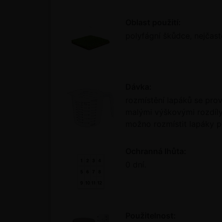
Oblast použití:
polyfágní škůdce, nejčastě
Dávka:
rozmístění lapáků se prov
malými výškovými rozdíly
možno rozmístit lapáky p
Ochranná lhůta:
0 dní.
Použitelnost: