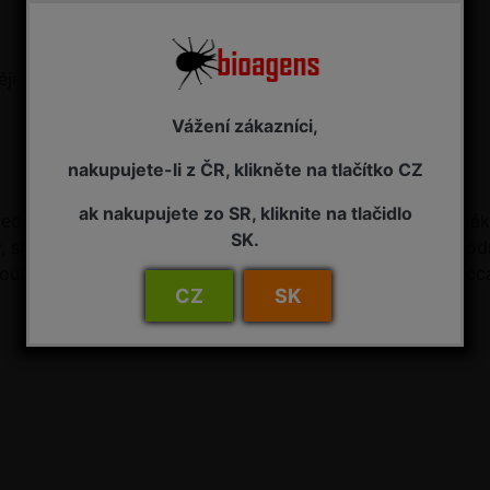
ji réva vinná.
Vážení zákazníci,
nakupujete-li z ČR, klikněte na tlačítko CZ
ak nakupujete zo SR, kliknite na tlačidlo
ede rovnoměrně po sledované ploše vinice v počtu 1 lapák 
SK.
, shodné expozice ke světovým stranám a s přibližně sho
ouze úhlopříčně (nejméně však 3 ks vzdálené navzájem cc
CZ
SK