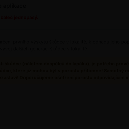
b aplikace
 obaleč jednopásý.
čení prvního výskytu škůdce v lokalitě, k odhadu jeho popu
 vývoj dalších generací škůdce v lokalitě.
sti škůdce (náletem dospělců do lapáku), je potřeba prové
í škůdce, které již mohou být v porostu přítomné! Samotný 
 nezastaví! Doporučujeme ošetření porostu odpovídajícím i