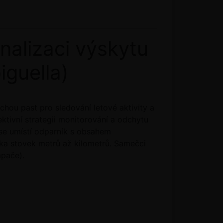
alizaci výskytu
iguella)
hou past pro sledování letové aktivity a
ktivní strategii monitorování a odchytu
 se umístí odparník s obsahem
ka stovek metrů až kilometrů. Samečci
apače).