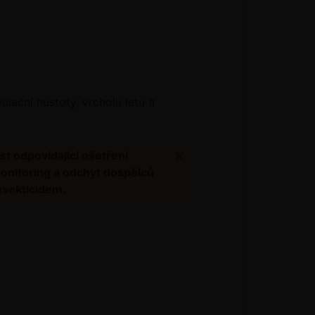
lační hustoty, vrcholu letu a
×
st odpovídající ošetření
monitoring a odchyt dospělců
nsekticidem.