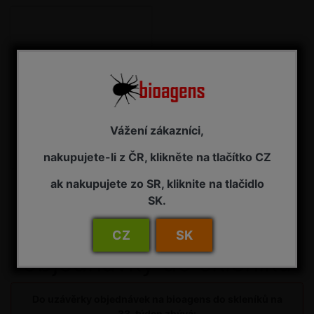
Vážení zákazníci,
vrtalka pórová
nakupujete-li z ČR, klikněte na tlačítko CZ
ak nakupujete zo SR, kliknite na tlačidlo
SK.
Uzávěrka pro
CZ
SK
objednávky do skleníku
Do uzávěrky objednávek na bioagens do skleníků na
33. týden zbývá: