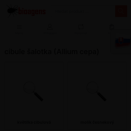
Menu
Přihlášení
Porovnat
Košík
cibule šalotka (Allium cepa)
květilka cibulová
molík česnekový