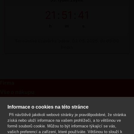
21
:
51
:
41
h
m
s
Termínová uzávěrka: pátek, 07. 08. 2026, do 09:00
hodin
Firma
Vše o nákupu
Kontakt
Informace o cookies na této stránce
Při návštěvě jakékoli webové stránky je pravděpodobné, že stránka
Mgr. Lenka Žáčková
získá nebo uloží informace na vašem prohlížeči, a to většinou ve
OCHRANA ROSTLIN
formě souborů cookie. Můžou to být informace týkající se vás,
+420 608 748 548
vašich preferencí a zařízení, které používáte. Většinou to slouží k