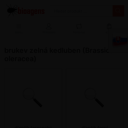
Menu
Přihlášení
Porovnat
Košík
brukev zelná kedluben (Brassica
oleracea)
dřepčík černonohý
dřepčík černý