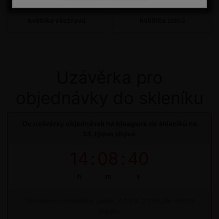
květilka všežravá
květilka zelná
Uzávěrka pro
objednávky do skleníku
Do uzávěrky objednávek na bioagens do skleníků na
33. týden zbývá:
14
:
08
:
40
h
m
s
Termínová uzávěrka: pátek, 07. 08. 2026, do 09:00
hodin