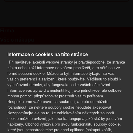
Firma
Vše o nákupu
Kontakt
Informace o cookies na této stránce
Při návštěvě jakékoli webové stránky je pravděpodobné, že stránka
Mgr. Lenka Žáčková
získá nebo uloží informace na vašem prohlížeči, a to většinou ve
OCHRANA ROSTLIN
formě souborů cookie. Můžou to být informace týkající se vás,
+420 608 748 548
vašich preferencí a zařízení, které používáte. Většinou to slouží k
vylepšování stránky, aby fungovala podle vašich očekávání.
www.ochranarostlin.cz
Informace vás zpravidla neidentifikují jako jednotlivce, ale celkově
mohou pomoci přizpůsobovat prostředí vašim potřebám.
Respektujeme vaše právo na soukromí, a proto se můžete
rozhodnout, že některé soubory cookie nebudete akceptovat.
Nezapomínejte ale na to, že zablokováním některých souborů
cookie můžete ovlivnit, jak stránka funguje a jaké služby jsou vám
nabízeny. Obchod využívá pro svou funkcionalitu soubory cookie,
které jsou nepostradatelné pro chod aplikace (nákupní košík,