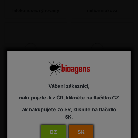
lalokonosec rýhovaný
mšice maková
Vážení zákazníci,
padlí
předivka brslenová
nakupujete-li z ČR, klikněte na tlačítko CZ
ak nakupujete zo SR, kliknite na tlačidlo
SK.
CZ
SK