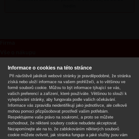
hodin
Firma
Vše o nákupu
Kontakt
Informace o cookies na této stránce
Při návštěvě jakékoli webové stránky je pravděpodobné, že stránka
Mgr. Lenka Žáčková
získá nebo uloží informace na vašem prohlížeči, a to většinou ve
OCHRANA ROSTLIN
formě souborů cookie. Můžou to být informace týkající se vás,
+420 608 748 548
vašich preferencí a zařízení, které používáte. Většinou to slouží k
vylepšování stránky, aby fungovala podle vašich očekávání.
www.ochranarostlin.cz
Informace vás zpravidla neidentifikují jako jednotlivce, ale celkově
mohou pomoci přizpůsobovat prostředí vašim potřebám.
Respektujeme vaše právo na soukromí, a proto se můžete
rozhodnout, že některé soubory cookie nebudete akceptovat.
Nezapomínejte ale na to, že zablokováním některých souborů
cookie můžete ovlivnit, jak stránka funguje a jaké služby jsou vám