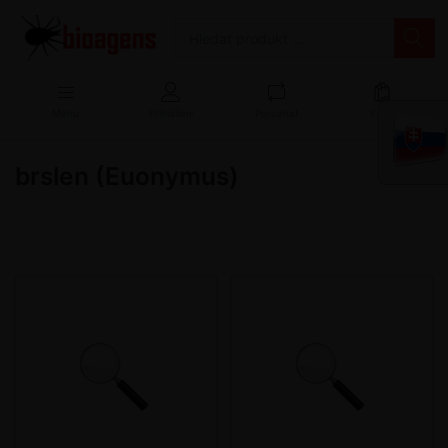
Menu
Přihlášení
Porovnat
Košík
brslen (Euonymus)