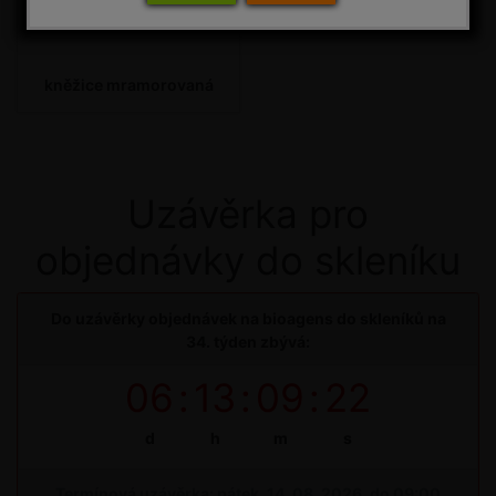
kněžice mramorovaná
Uzávěrka pro
objednávky do skleníku
Do uzávěrky objednávek na bioagens do skleníků na
34. týden zbývá:
06
:
13
:
09
:
22
d
h
m
s
Termínová uzávěrka: pátek, 14. 08. 2026, do 09:00