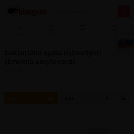
Menu
Přihlášení
Porovnat
Košík
bakteriální spála růžovitých
(Erwinia amylovora)
1-12
z
12
Filtr
Sort