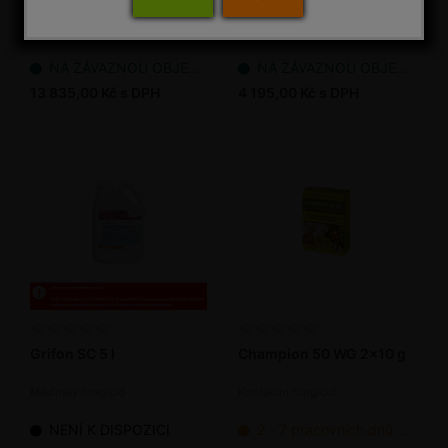
Měďnatý fungicid
Měďnatý fungicid
NA ZÁVAZNOU OBJEDNÁVKU
NA ZÁVAZNOU OBJEDNÁVKU
13 835,00 Kč s DPH
4 195,00 Kč s DPH
Grifon SC 5 l
Champion 50 WG 2x10 g
Měďnatý fungicid
Kontaktní fungicid
NENÍ K DISPOZICI
2 - 7 pracovních dnů od objednání