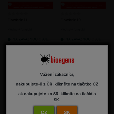
Flowbrix 1 l
Flowbrix 10 l
Měďnatý fungicid
Měďnatý fungicid
NA ZÁVAZNOU OBJEDNÁVKU
NA ZÁVAZNOU OBJEDNÁVKU
995,00 Kč s DPH
7 385,00 Kč s DPH
Vážení zákazníci,
nakupujete-li z ČR, klikněte na tlačítko CZ
ak nakupujete zo SR, kliknite na tlačidlo
SK.
Flowbrix 20 l
Flowbrix 5 l
CZ
SK