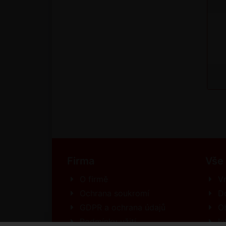
Firma
Vše
O firmě
Vr
Ochrana soukromí
D
GDPR a ochrana údajů
O
Podmínky užití
In