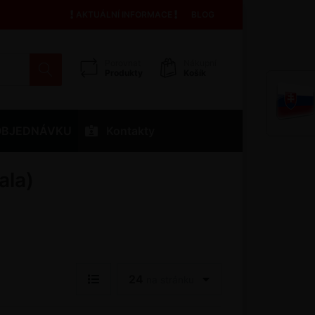
AKTUÁLNÍ INFORMACE
BLOG
Porovnat
Nákupní
Produkty
Košík
OBJEDNÁVKU
Kontakty
ala)
24
na stránku