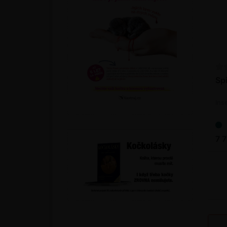
Spi
Ins
7 