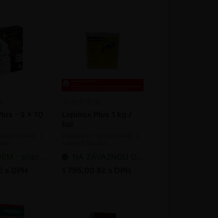
lus - 3 x 10
Lepinox Plus 1 kg /
bal.
 biopreparát, s
Insekticid - biopreparát, s
illus
bakterií Bacillus
is
thuringiensis
řipraveno k odeslání
NA ZÁVAZNOU OBJEDNÁVKU
č s DPH
1 795,00 Kč s DPH