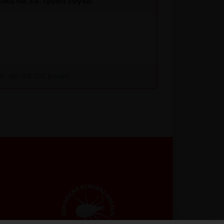
íků na 33. týden zbývá:
26, do 09:00 hodin