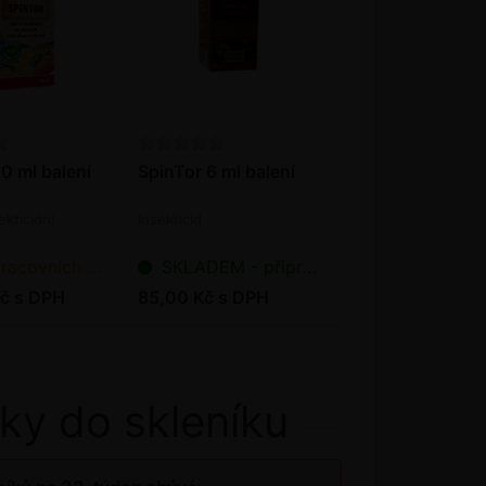
0 ml balení
SpinTor 6 ml balení
ekticidní
Insekticid
ních dnů od objednání
SKLADEM - připraveno k odeslání
č s DPH
85,00 Kč s DPH
ky do skleníku