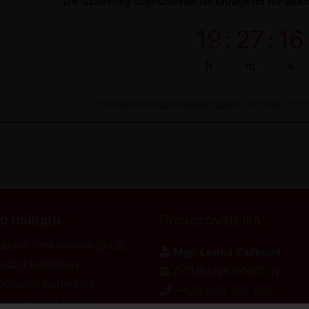
Do uzávěrky objednávek na bioagens do sklen
19
:
27
:
16
h
m
s
Termínová uzávěrka: pátek, 07. 08. 20
 o nákupu
Provozovatelka
ácení / reklamace zboží
Mgr. Lenka Žáčková
odací podmínky
OCHRANA ROSTLIN
bchodní podmínky
+420 608 748 548
formace o platbě