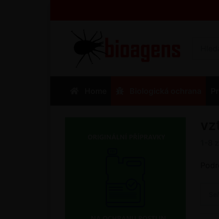
Home
Biologická ochrana
Pr
vz
1-8
Podr
Se