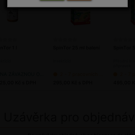
nTor 1 l
SpinTor 25 ml balení
SpinTor 5
ekticid
Insekticid
Přírodní ins
přípravek
NA ZÁVAZNOU OBJEDNÁVKU
2 - 7 pracovních dnů od objednání
2 - 7 pracov
725,00 Kč s DPH
295,00 Kč s DPH
495,00 K
Uzávěrka pro objednáv