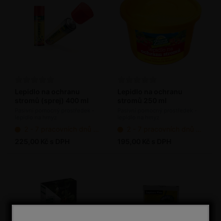
Lepidlo na ochranu
Lepidlo na ochranu
stromů (sprej) 400 ml
stromů 250 ml
Pasivní pomocný prostředek -
Pasivní pomocný prostředek -
lepidlo na hmyz
lepidlo na hmyz
2 - 7 pracovních dnů od objednání
2 - 7 pracovních dnů od objednání
225,00 Kč s DPH
195,00 Kč s DPH