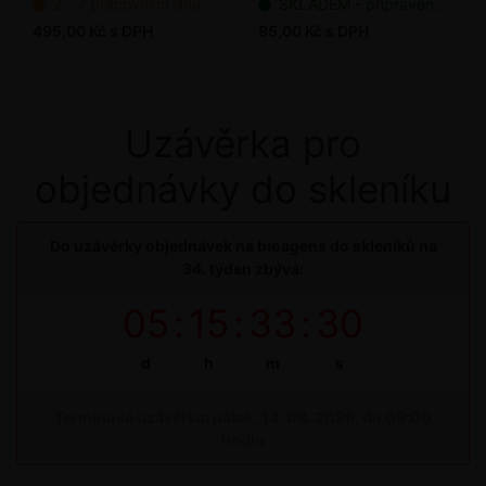
2 - 7 pracovních dnů od objednání
SKLADEM - připraveno k odeslání
495,00 Kč s DPH
85,00 Kč s DPH
Uzávěrka pro
objednávky do skleníku
Do uzávěrky objednávek na bioagens do skleníků na
34. týden zbývá:
05
:
15
:
33
:
30
d
h
m
s
Termínová uzávěrka: pátek, 14. 08. 2026, do 09:00
hodin