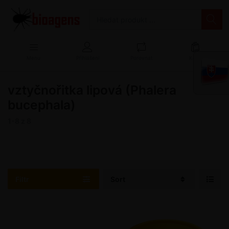
Menu
Přihlášení
Porovnat
Košík
vztyčnořitka lipová (Phalera
bucephala)
1-8
z
8
Filtr
Sort