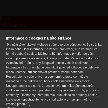
Firma
Vše o nákupu
Kontakt
Informace o cookies na této stránce
Při návštěvě jakékoli webové stránky je pravděpodobné, že stránka
Mgr. Lenka Žáčková
získá nebo uloží informace na vašem prohlížeči, a to většinou ve
OCHRANA ROSTLIN
formě souborů cookie. Můžou to být informace týkající se vás,
+420 608 748 548
vašich preferencí a zařízení, které používáte. Většinou to slouží k
vylepšování stránky, aby fungovala podle vašich očekávání.
www.ochranarostlin.cz
Informace vás zpravidla neidentifikují jako jednotlivce, ale celkově
mohou pomoci přizpůsobovat prostředí vašim potřebám.
Respektujeme vaše právo na soukromí, a proto se můžete
rozhodnout, že některé soubory cookie nebudete akceptovat.
Nezapomínejte ale na to, že zablokováním některých souborů
cookie můžete ovlivnit, jak stránka funguje a jaké služby jsou vám
nabízeny. Obchod využívá pro svou funkcionalitu soubory cookie,
které jsou nepostradatelné pro chod aplikace (nákupní košík,
katalog produktů).