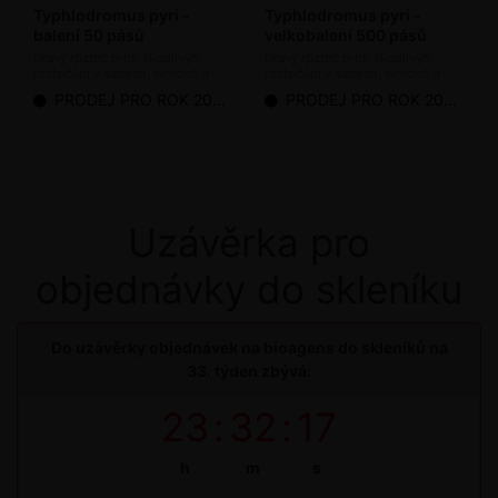
Typhlodromus pyri -
Typhlodromus pyri -
balení 50 pásů
velkobalení 500 pásů
Dravý roztoč proti škodlivým
Dravý roztoč proti škodlivým
roztočům v sadech, vinicích a
roztočům v sadech, vinicích a
chmelnicích (bioagens)
chmelnicích (bioagens)
PRODEJ PRO ROK 2026 UKONČEN
PRODEJ PRO ROK 2026 UKONČEN
Uzávěrka pro
objednávky do skleníku
Do uzávěrky objednávek na bioagens do skleníků na
33. týden zbývá:
23
:
32
:
17
h
m
s