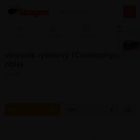
Menu
Přihlášení
Porovnat
Košík
vlnovník rybízový (Cecidophyopsis
ribis)
1-6
z
6
Filtr
Sort