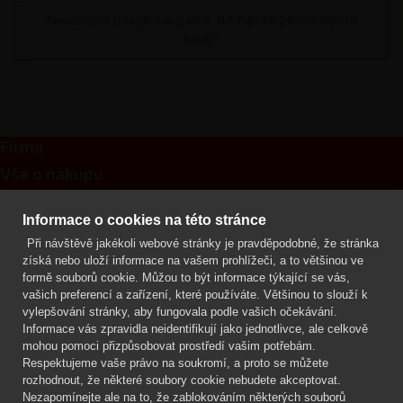
Termínová uzávěrka: pátek, 07. 08. 2026, do 09:00
hodin
Firma
Vše o nákupu
Kontakt
Informace o cookies na této stránce
Při návštěvě jakékoli webové stránky je pravděpodobné, že stránka
Mgr. Lenka Žáčková
získá nebo uloží informace na vašem prohlížeči, a to většinou ve
OCHRANA ROSTLIN
formě souborů cookie. Můžou to být informace týkající se vás,
+420 608 748 548
vašich preferencí a zařízení, které používáte. Většinou to slouží k
vylepšování stránky, aby fungovala podle vašich očekávání.
www.ochranarostlin.cz
Informace vás zpravidla neidentifikují jako jednotlivce, ale celkově
mohou pomoci přizpůsobovat prostředí vašim potřebám.
Respektujeme vaše právo na soukromí, a proto se můžete
rozhodnout, že některé soubory cookie nebudete akceptovat.
Nezapomínejte ale na to, že zablokováním některých souborů