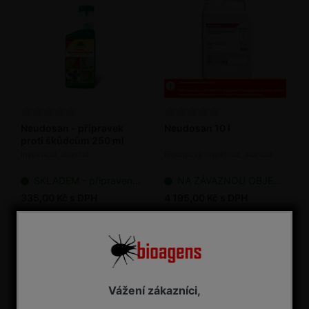
Neudosan - přípravek
Neudosan 10 l
proti škůdcům 250 ml
Insekticid, akaricid
Biologický insekticid, akaricid
SKLADEM - připraveno k odeslání
NA ZÁVAZNOU OBJEDNÁVKU
335,00 Kč s DPH
4 195,00 Kč s DPH
Vážení zákazníci,