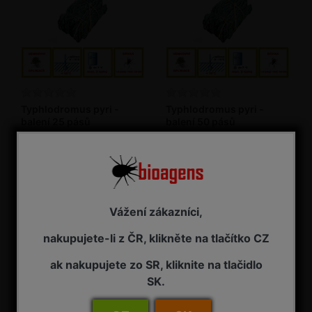
Typhlodromus pyri -
Typhlodromus pyri -
balení 25 pásů
balení 50 pásů
Dravý roztoč proti škodlivým
Dravý roztoč proti škodlivým
roztočům v sadech, vinicích a
roztočům v sadech, vinicích a
chmelnicích (bioagens)
chmelnicích (bioagens)
PRODEJ PRO ROK 2026 UKONČEN
PRODEJ PRO ROK 2026 UKONČEN
Vážení zákazníci,
nakupujete-li z ČR, klikněte na tlačítko CZ
ak nakupujete zo SR, kliknite na tlačidlo
SK.