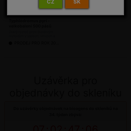
CZ
SK
Typhlodromus pyri -
velkobalení 500 pásů
Dravý roztoč proti škodlivým
roztočům v sadech, vinicích a
chmelnicích (bioagens)
PRODEJ PRO ROK 2026 UKONČEN
Uzávěrka pro
objednávky do skleníku
Do uzávěrky objednávek na bioagens do skleníků na
34. týden zbývá:
07
:
02
:
47
:
06