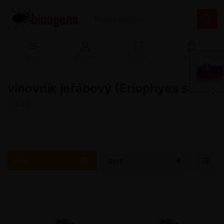
Menu
Přihlášení
Porovnat
Košík
vlnovník jeřábový (Eriophyes sorbi)
1-3
z
3
Filtr
Sort