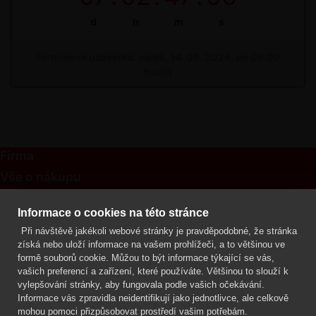
d
h
m
s
Termínová uzávěrka: pátek, 14. 08. 2026, do 09:00
hodin
Firma
Vše o nákupu
Kontakt
Informace o cookies na této stránce
Při návštěvě jakékoli webové stránky je pravděpodobné, že stránka
Mgr. Lenka Žáčková
získá nebo uloží informace na vašem prohlížeči, a to většinou ve
OCHRANA ROSTLIN
formě souborů cookie. Můžou to být informace týkající se vás,
+420 608 748 548
vašich preferencí a zařízení, které používáte. Většinou to slouží k
vylepšování stránky, aby fungovala podle vašich očekávání.
www.ochranarostlin.cz
Informace vás zpravidla neidentifikují jako jednotlivce, ale celkově
mohou pomoci přizpůsobovat prostředí vašim potřebám.