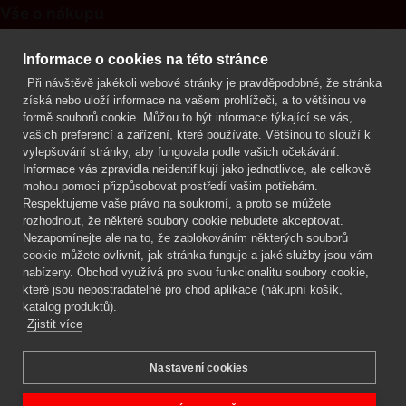
Vše o nákupu
Kontakt
Informace o cookies na této stránce
Při návštěvě jakékoli webové stránky je pravděpodobné, že stránka
Mgr. Lenka Žáčková
získá nebo uloží informace na vašem prohlížeči, a to většinou ve
OCHRANA ROSTLIN
formě souborů cookie. Můžou to být informace týkající se vás,
+420 608 748 548
vašich preferencí a zařízení, které používáte. Většinou to slouží k
vylepšování stránky, aby fungovala podle vašich očekávání.
www.ochranarostlin.cz
Informace vás zpravidla neidentifikují jako jednotlivce, ale celkově
mohou pomoci přizpůsobovat prostředí vašim potřebám.
Respektujeme vaše právo na soukromí, a proto se můžete
rozhodnout, že některé soubory cookie nebudete akceptovat.
Nezapomínejte ale na to, že zablokováním některých souborů
cookie můžete ovlivnit, jak stránka funguje a jaké služby jsou vám
nabízeny. Obchod využívá pro svou funkcionalitu soubory cookie,
které jsou nepostradatelné pro chod aplikace (nákupní košík,
katalog produktů).
Zjistit více
Nastavení cookies
Mgr. Lenka Žáčková,
OCHRANA ROSTLIN
Copyright © 2026 BIOAGENS - biologická ochrana rostlin.