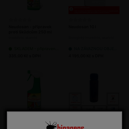
Neudosan - přípravek
Neudosan 10 l
proti škůdcům 250 ml
Insekticid, akaricid
Biologický insekticid, akaricid
SKLADEM - připraveno k odeslání
NA ZÁVAZNOU OBJEDNÁVKU
335,00 Kč s DPH
4 195,00 Kč s DPH