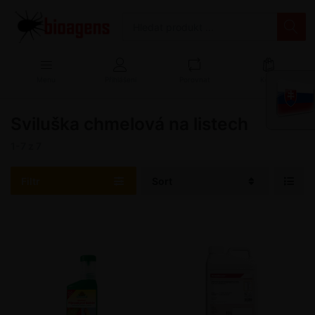
Menu
Přihlášení
Porovnat
Košík
Sviluška chmelová na listech
1-7
z
7
Filtr
Sort