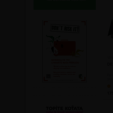
DE
Fer
ští
17