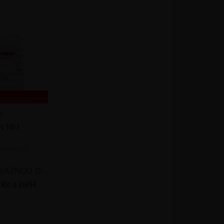
 10 l
nsekticid,
NOU OBJEDNÁVKU
 Kč s DPH