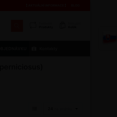
AKTUÁLNÍ INFORMACE
BLOG
Porovnat
Nákupní
Produkty
Košík
OBJEDNÁVKU
Kontakty
perniciosus)
24
na stránku