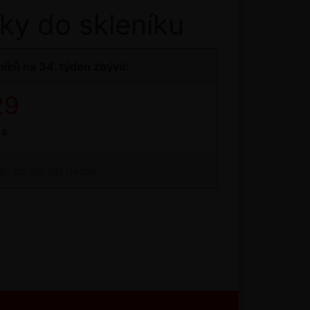
ky do skleníku
íků na 34. týden zbývá:
28
s
26, do 09:00 hodin