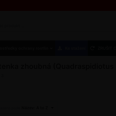
ostředky ochrany rostlin
Ke stažení
ZRUŠIT 
ítenka zhoubná (Quadraspidiotus 
z
3
Název: A to Z
řazeno podle