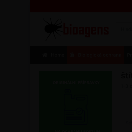
Home
Biologická ochrana
Pr
št
1-3
Se