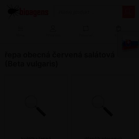
Menu
Přihlášení
Porovnat
Košík
řepa obecná červená salátová -
(Beta vulgaris)
květilka řepná
dřepčík rdesnový