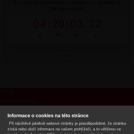
Do uzávěrky objednávek na bioagens do skleníků na
34. týden zbývá:
04
:
20
:
03
:
22
d
h
m
s
Termínová uzávěrka: pátek, 14. 08. 2026, do 09:00
hodin
Firma
Vše o nákupu
Kontakt
Informace o cookies na této stránce
Při návštěvě jakékoli webové stránky je pravděpodobné, že stránka
Mgr. Lenka Žáčková
získá nebo uloží informace na vašem prohlížeči, a to většinou ve
OCHRANA ROSTLIN