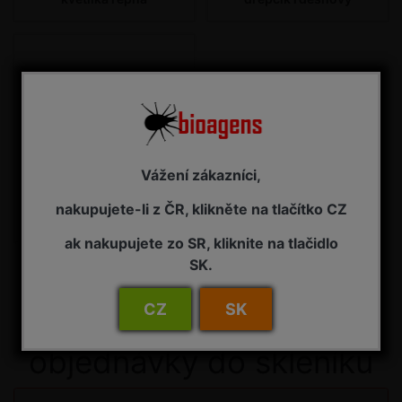
Vážení zákazníci,
nakupujete-li z ČR, klikněte na tlačítko CZ
květilka řepná
ak nakupujete zo SR, kliknite na tlačidlo
SK.
CZ
SK
Uzávěrka pro
objednávky do skleníku