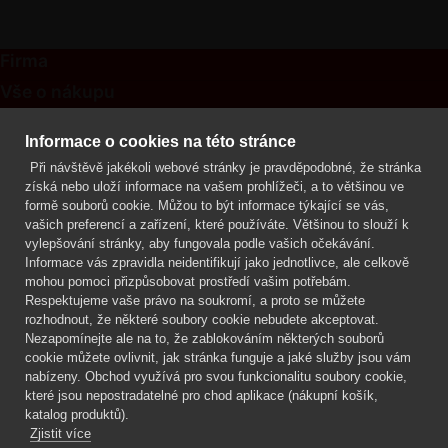
Firma
Vše o nákupu
Kontakt
Informace o cookies na této stránce
Při návštěvě jakékoli webové stránky je pravděpodobné, že stránka
Mgr. Lenka Žáčková
získá nebo uloží informace na vašem prohlížeči, a to většinou ve
OCHRANA ROSTLIN
formě souborů cookie. Můžou to být informace týkající se vás,
+420 608 748 548
vašich preferencí a zařízení, které používáte. Většinou to slouží k
vylepšování stránky, aby fungovala podle vašich očekávání.
www.ochranarostlin.cz
Informace vás zpravidla neidentifikují jako jednotlivce, ale celkově
mohou pomoci přizpůsobovat prostředí vašim potřebám.
Respektujeme vaše právo na soukromí, a proto se můžete
rozhodnout, že některé soubory cookie nebudete akceptovat.
Nezapomínejte ale na to, že zablokováním některých souborů
cookie můžete ovlivnit, jak stránka funguje a jaké služby jsou vám
nabízeny. Obchod využívá pro svou funkcionalitu soubory cookie,
které jsou nepostradatelné pro chod aplikace (nákupní košík,
katalog produktů).
Zjistit více