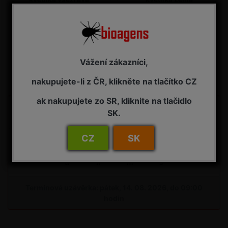
Uzávěrka pro
Vážení zákazníci,
objednávky do skleníku
nakupujete-li z ČR, klikněte na tlačítko CZ
ak nakupujete zo SR, kliknite na tlačidlo
Do uzávěrky objednávek na bioagens do skleníků na
SK.
34. týden zbývá:
CZ
SK
06
:
03
:
38
:
45
d
h
m
s
Termínová uzávěrka: pátek, 14. 08. 2026, do 09:00
hodin