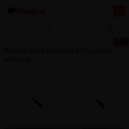
Menu
Přihlášení
Porovnat
Košík
ředkev setá ředkvička (Raphanus
sativus)
květilka všežravá
květilka zelná