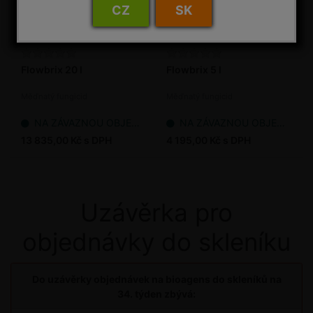
CZ
SK
Flowbrix 20 l
Flowbrix 5 l
Měďnatý fungicid
Měďnatý fungicid
NA ZÁVAZNOU OBJEDNÁVKU
NA ZÁVAZNOU OBJEDNÁVKU
13 835,00 Kč s DPH
4 195,00 Kč s DPH
Uzávěrka pro
objednávky do skleníku
Do uzávěrky objednávek na bioagens do skleníků na
34. týden zbývá: