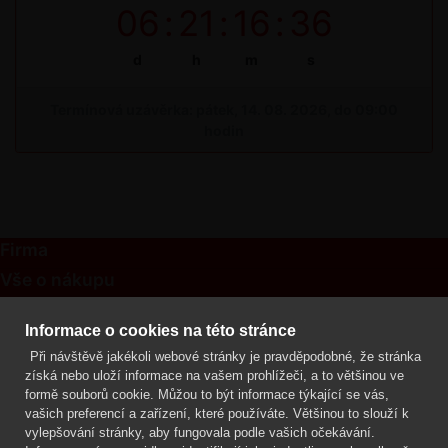
06
:
21
:
16
:
36
d
h
m
s
Termínová uzávěrka: pátek, 14. 08. 2026, do 09:00
hodin
Firma
Vše o nákupu
Kontakt
Informace o cookies na této stránce
Při návštěvě jakékoli webové stránky je pravděpodobné, že stránka
Mgr. Lenka Žáčková
získá nebo uloží informace na vašem prohlížeči, a to většinou ve
OCHRANA ROSTLIN
formě souborů cookie. Můžou to být informace týkající se vás,
+420 608 748 548
vašich preferencí a zařízení, které používáte. Většinou to slouží k
vylepšování stránky, aby fungovala podle vašich očekávání.
www.ochranarostlin.cz