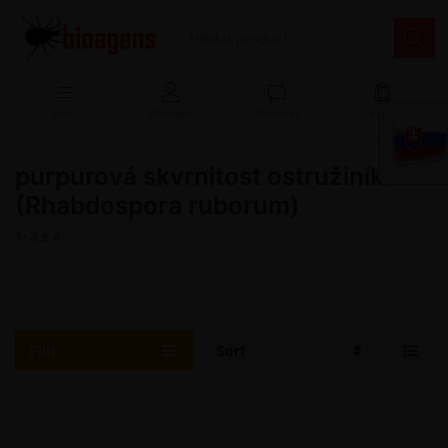
Menu
Přihlášení
Porovnat
Košík
purpurová skvrnitost ostružiníku
(Rhabdospora ruborum)
1-4
z
4
Filtr
Sort