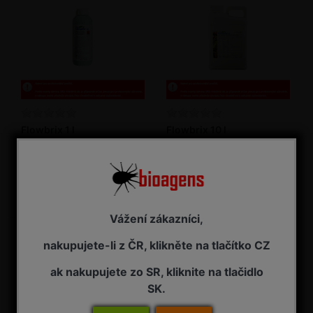
Flowbrix 1 l
Flowbrix 10 l
Měďnatý fungicid
Měďnatý fungicid
NA ZÁVAZNOU OBJEDNÁVKU
NA ZÁVAZNOU OBJEDNÁVKU
995,00 Kč s DPH
7 385,00 Kč s DPH
Vážení zákazníci,
nakupujete-li z ČR, klikněte na tlačítko CZ
ak nakupujete zo SR, kliknite na tlačidlo
SK.