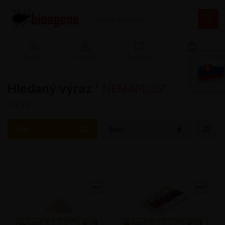
Menu
Přihlášení
Porovnat
Košík
Hledaný výraz '
'
NEMAPLUS
1-2
z
2
Filtr
Sort