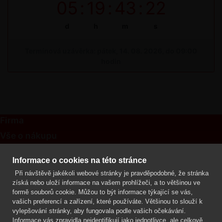
05
:
19
:
43
:
22
d
h
m
s
Termínová uzávěrka: pátek, 14. 08. 2026, do 09:00
hodin
Firma
Vše o nákupu
Kontakt
Informace o cookies na této stránce
Při návštěvě jakékoli webové stránky je pravděpodobné, že stránka
Mgr. Lenka Žáčková
získá nebo uloží informace na vašem prohlížeči, a to většinou ve
OCHRANA ROSTLIN
formě souborů cookie. Můžou to být informace týkající se vás,
+420 608 748 548
vašich preferencí a zařízení, které používáte. Většinou to slouží k
vylepšování stránky, aby fungovala podle vašich očekávání.
www.ochranarostlin.cz
Informace vás zpravidla neidentifikují jako jednotlivce, ale celkově