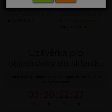
NemaFence Phasma 30
Slimakill 12 mil.
mil.
Parazitické hlístice proti
Parazitické hlístice proti
slimákům a plzákům (bioagens)
slimákům a plzákům (bioagens)
VYPRODÁNO
2 - 7 pracovních dnů od objednání
960,00 Kč s DPH
Uzávěrka pro
objednávky do skleníku
Do uzávěrky objednávek na bioagens do skleníků na
34. týden zbývá:
03
:
20
:
22
:
27
d
h
m
s