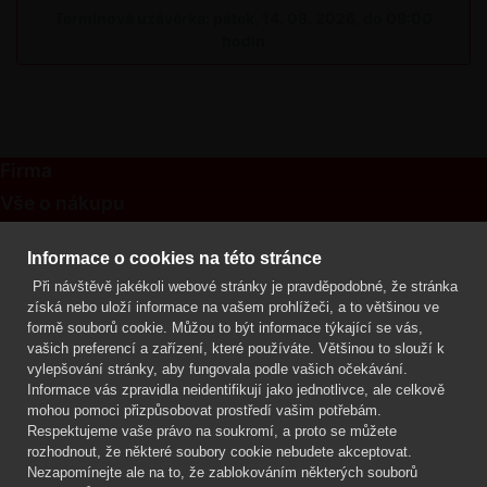
Termínová uzávěrka: pátek, 14. 08. 2026, do 09:00
hodin
Firma
Vše o nákupu
Kontakt
Informace o cookies na této stránce
Při návštěvě jakékoli webové stránky je pravděpodobné, že stránka
Mgr. Lenka Žáčková
získá nebo uloží informace na vašem prohlížeči, a to většinou ve
OCHRANA ROSTLIN
formě souborů cookie. Můžou to být informace týkající se vás,
+420 608 748 548
vašich preferencí a zařízení, které používáte. Většinou to slouží k
vylepšování stránky, aby fungovala podle vašich očekávání.
www.ochranarostlin.cz
Informace vás zpravidla neidentifikují jako jednotlivce, ale celkově
mohou pomoci přizpůsobovat prostředí vašim potřebám.
Respektujeme vaše právo na soukromí, a proto se můžete
rozhodnout, že některé soubory cookie nebudete akceptovat.
Nezapomínejte ale na to, že zablokováním některých souborů