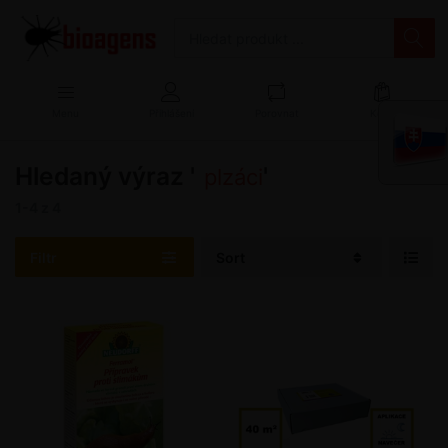
Menu
Přihlášení
Porovnat
Košík
Hledaný výraz '
'
plzáci
1-4
z
4
Filtr
Sort