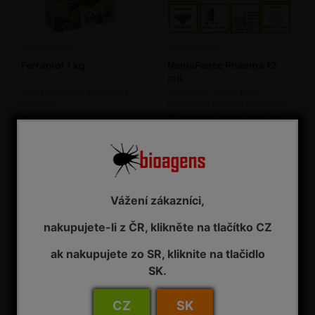
Ferramol 1 kg
NemaFence Phasma 12
mil.
Moluskocid proti slimákům a
Parazitické hlístice proti
plzákům
slimákům a plzákům (bioagens)
SKLADEM - připraveno k odeslání
PRODEJ PRO ROK 2026 UKONČEN
355,00 Kč s DPH
Vážení zákazníci,
nakupujete-li z ČR, klikněte na tlačítko CZ
ak nakupujete zo SR, kliknite na tlačidlo
SK.
CZ
SK