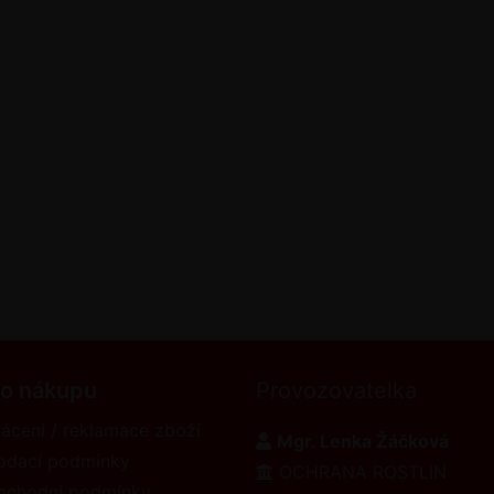
 o nákupu
Provozovatelka
ácení / reklamace zboží
Mgr. Lenka Žáčková
odací podmínky
OCHRANA ROSTLIN
bchodní podmínky