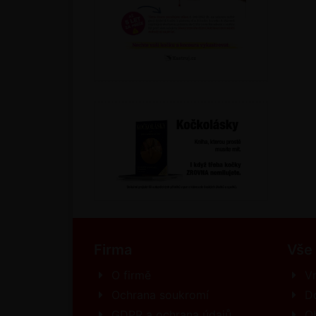
Firma
Vše
O firmě
Vr
Ochrana soukromí
D
GDPR a ochrana údajů
O