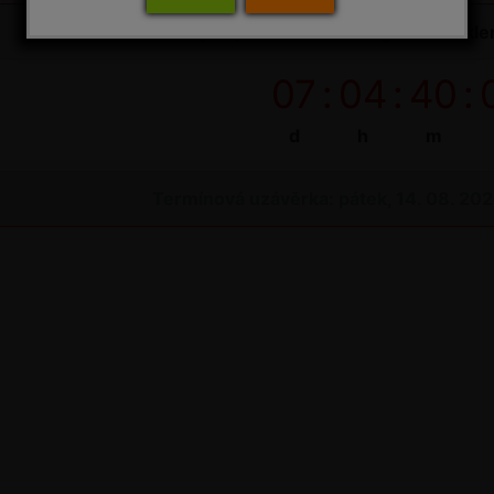
Do uzávěrky objednávek na bioagens do sklen
07
:
04
:
40
:
d
h
m
Termínová uzávěrka: pátek, 14. 08. 20