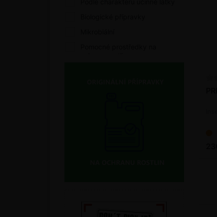
Podle charakteru účinné látky
Biologické přípravky
Mikrobiální
Pomocné prostředky na
ochranu rostlin
Podpora zdravotního stavu
Podle biologické účinnosti
PR
Fungicidy
Inse
Zoocidy
Akaricidy
23
Insekticidy
Volný prodej
Podle charakteru účinné látky
Biologické přípravky
Bioagens