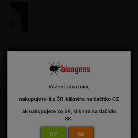
EV-GARD 30 ml
kticid, akaricid
2 - 7 pracovních dnů od objednání
Vážení zákazníci,
0,00 Kč s DPH
nakupujete-li z ČR, klikněte na tlačítko CZ
ak nakupujete zo SR, kliknite na tlačidlo
SK.
Uzávěrka pro objednáv
CZ
SK