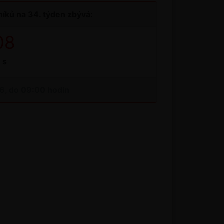
íků na 34. týden zbývá:
08
s
26, do 09:00 hodin