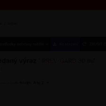
ostředky ochrany rostlin
Ke stažení
ZRUŠIT 
edaný výraz '
'
PREV-GARD 30 ml
z
1
Název: A to Z
řazeno podle