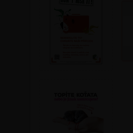
Podle druhu
Parazitické vosičky a roztoči
Parazitické hlístice