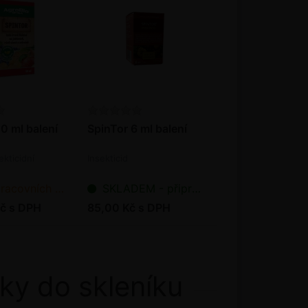
0 ml balení
SpinTor 6 ml balení
ekticidní
Insekticid
ních dnů od objednání
SKLADEM - připraveno k odeslání
č s DPH
85,00 Kč s DPH
ky do skleníku