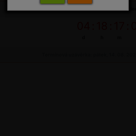
Do uzávěrky objednávek na bioagens do sklen
04
:
18
:
17
:
d
h
m
Termínová uzávěrka: pátek, 14. 08. 20