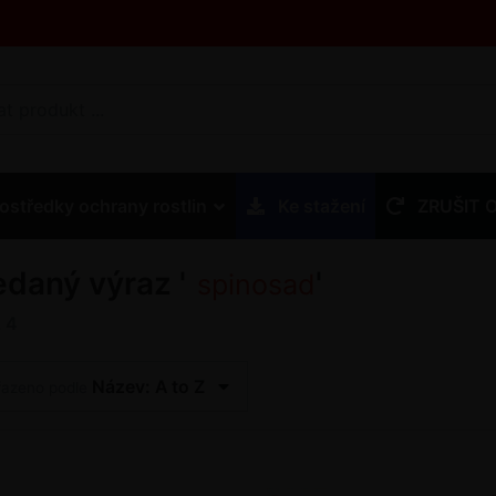
ostředky ochrany rostlin
Ke stažení
ZRUŠIT 
edaný výraz '
'
spinosad
z
4
Název: A to Z
řazeno podle