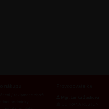
 o nákupu
Provozovatelka
ácení / reklamace zboží
Mgr. Lenka Žáčková
odací podmínky
OCHRANA ROSTLIN
bchodní podmínky