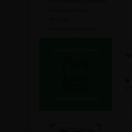
Podle charakteru účinné látky
Biologické přípravky
Mikrobiální
Pomocné prostředky na
ochranu rostlin
Podpora zdravotního stavu
Podle biologické účinnosti
Spi
Fungicidy
Ins
Zoocidy
Akaricidy
7 
Insekticidy
Volný prodej
Podle charakteru účinné látky
Biologické přípravky
Bioagens