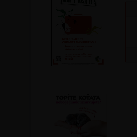
Podle druhu
Parazitické vosičky a roztoči
Parazitické hlístice