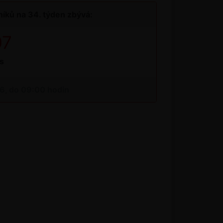
íků na 34. týden zbývá:
07
s
26, do 09:00 hodin