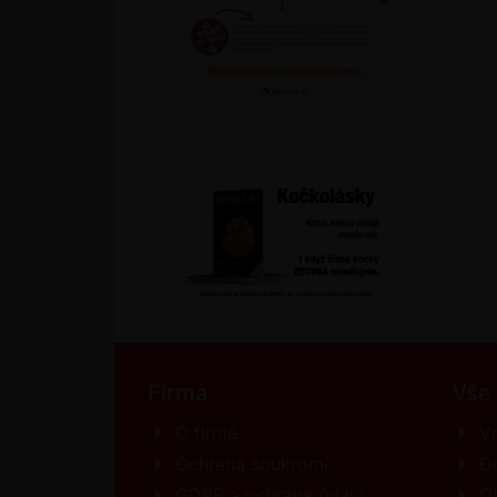
Firma
Vše
O firmě
Vr
Ochrana soukromí
D
GDPR a ochrana údajů
O