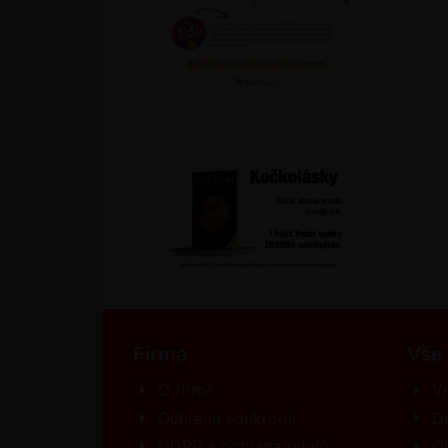
Firma
Vše
O firmě
Vr
Ochrana soukromí
D
GDPR a ochrana údajů
O