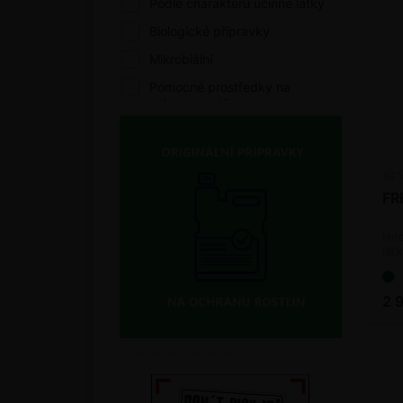
Podle charakteru účinné látky
Biologické přípravky
Mikrobiální
Pomocné prostředky na
ochranu rostlin
Podpora zdravotního stavu
Podle biologické účinnosti
Fungicidy
FR
Zoocidy
Hno
Akaricidy
lát
Insekticidy
Volný prodej
2 
Podle charakteru účinné látky
Biologické přípravky
Bioagens