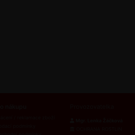
 o nákupu
Provozovatelka
ácení / reklamace zboží
Mgr. Lenka Žáčková
odací podmínky
OCHRANA ROSTLIN
bchodní podmínky