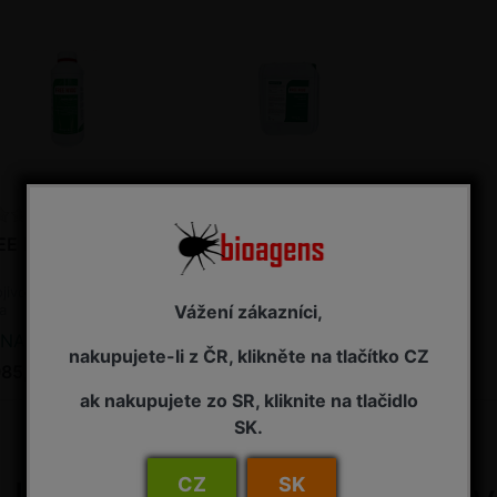
EE N100 1 l
FREE N100 5 l
jivo - pomocná půdní
Hnojivo - pomocná půdní
Vážení zákazníci,
ka
látka
NA ZÁVAZNOU OBJEDNÁVKU
NA ZÁVAZNOU OBJEDNÁVKU
nakupujete-li z ČR, klikněte na tlačítko CZ
985,00 Kč s DPH
11 695,00 Kč s DPH
ak nakupujete zo SR, kliknite na tlačidlo
SK.
CZ
SK