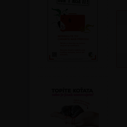
Podle druhu
Parazitické vosičky a roztoči
Parazitické hlístice