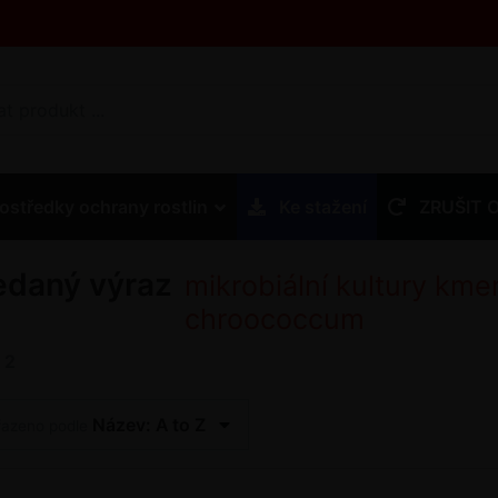
ostředky ochrany rostlin
Ke stažení
ZRUŠIT 
edaný výraz
mikrobiální kultury km
chroococcum
z
2
Název: A to Z
řazeno podle