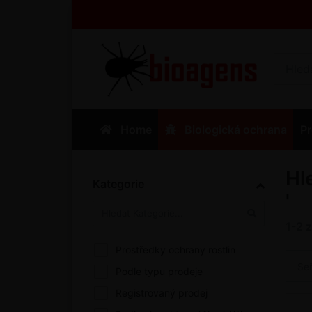
Home
Biologická ochrana
Pr
Hl
Kategorie
'
1-2
Prostředky ochrany rostlin
Se
Podle typu prodeje
Registrovaný prodej