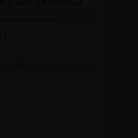
ky do skleníku
íků na 34. týden zbývá:
00
s
26, do 09:00 hodin