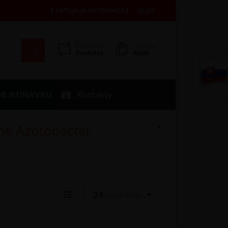
AKTUÁLNÍ INFORMACE
BLOG
Porovnat
Nákupní
Produkty
Košík
OBJEDNÁVKU
Kontakty
'
ene Azotobacter
24
na stránku